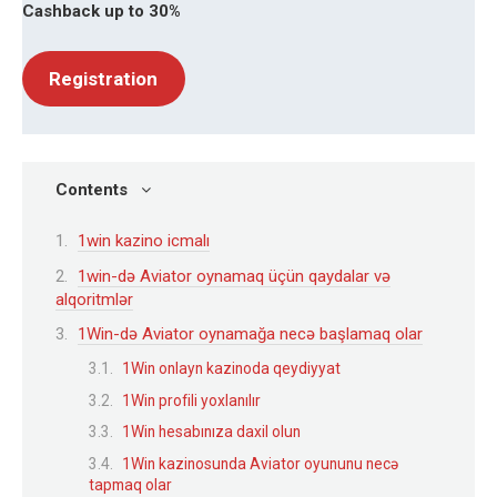
Cashback up to 30%
Registration
Contents
1win kazino icmalı
1win-də Aviator oynamaq üçün qaydalar və
alqoritmlər
1Win-də Aviator oynamağa necə başlamaq olar
1Win onlayn kazinoda qeydiyyat
1Win profili yoxlanılır
1Win hesabınıza daxil olun
1Win kazinosunda Aviator oyununu necə
tapmaq olar