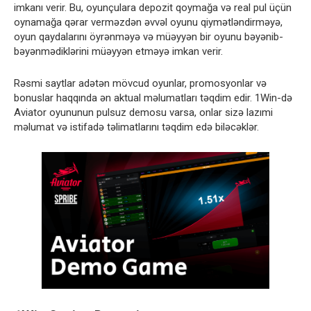
imkanı verir. Bu, oyunçulara depozit qoymağa və real pul üçün
oynamağa qərar verməzdən əvvəl oyunu qiymətləndirməyə,
oyun qaydalarını öyrənməyə və müəyyən bir oyunu bəyənib-
bəyənmədiklərini müəyyən etməyə imkan verir.
Rəsmi saytlar adətən mövcud oyunlar, promosyonlar və
bonuslar haqqında ən aktual məlumatları təqdim edir. 1Win-də
Aviator oyununun pulsuz demosu varsa, onlar sizə lazımi
məlumat və istifadə təlimatlarını təqdim edə biləcəklər.