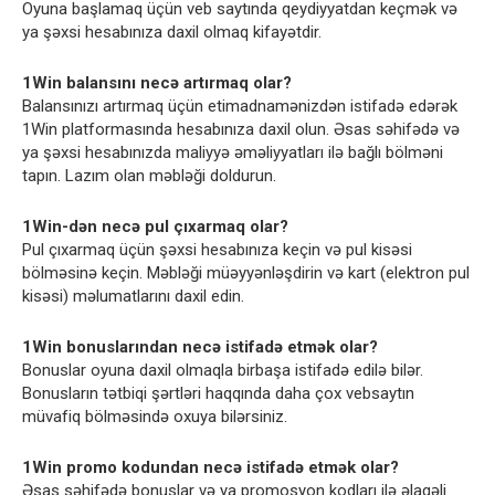
Oyuna başlamaq üçün veb saytında qeydiyyatdan keçmək və
ya şəxsi hesabınıza daxil olmaq kifayətdir.
1Win balansını necə artırmaq olar?
Balansınızı artırmaq üçün etimadnamənizdən istifadə edərək
1Win platformasında hesabınıza daxil olun. Əsas səhifədə və
ya şəxsi hesabınızda maliyyə əməliyyatları ilə bağlı bölməni
tapın. Lazım olan məbləği doldurun.
1Win-dən necə pul çıxarmaq olar?
Pul çıxarmaq üçün şəxsi hesabınıza keçin və pul kisəsi
bölməsinə keçin. Məbləği müəyyənləşdirin və kart (elektron pul
kisəsi) məlumatlarını daxil edin.
1Win bonuslarından necə istifadə etmək olar?
Bonuslar oyuna daxil olmaqla birbaşa istifadə edilə bilər.
Bonusların tətbiqi şərtləri haqqında daha çox vebsaytın
müvafiq bölməsində oxuya bilərsiniz.
1Win promo kodundan necə istifadə etmək olar?
Əsas səhifədə bonuslar və ya promosyon kodları ilə əlaqəli