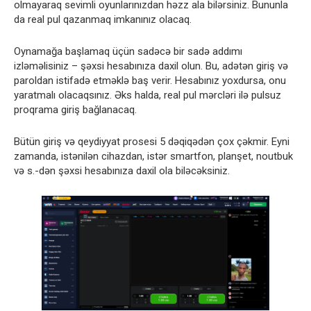
olmayaraq sevimli oyunlarınızdan həzz ala bilərsiniz. Bununla
da real pul qazanmaq imkanınız olacaq.
Oynamağa başlamaq üçün sadəcə bir sadə addımı
izləməlisiniz – şəxsi hesabınıza daxil olun. Bu, adətən giriş və
paroldan istifadə etməklə baş verir. Hesabınız yoxdursa, onu
yaratmalı olacaqsınız. Əks halda, real pul mərcləri ilə pulsuz
proqrama giriş bağlanacaq.
Bütün giriş və qeydiyyat prosesi 5 dəqiqədən çox çəkmir. Eyni
zamanda, istənilən cihazdan, istər smartfon, planşet, noutbuk
və s.-dən şəxsi hesabınıza daxil ola biləcəksiniz.