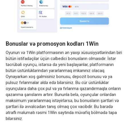
Bonuslar və promosyon kodları 1Win
Oyunun və 1Win platformasının ən yaxşı xüsusiyyətlərindən biri
bütün istifadəçilər üçün cəlbedici bonusların olmasıdır. İstər
təcrübəli oyunçu, istərsə də yeni başlayanlar, platformanın
bütün üstünlüklərindən yararlanmaq imkanınız olacaq.
Oynayarkən xoş gəlmisiniz bonusu, depozit bonusu və ya
pulsuz fırlanmalar əldə edə bilərsiniz. Bu cür üstünlüklər
oyunçulara daha çox pul və ya fırlanma qazandırmaqla onların
qazanma şanslarını artırır. Bununla belə, oyunçular onlardan
maksimum yararlanmaq istəyirlərsə, bu bonusların şərtləri və
şərtləri ilə əvvəlcədən tanış olmaq çox vacibdir. Bu barədə
ətraflı məlumatı rəsmi 1Win saytında müvafiq bölmədə tapa
bilərsiniz.