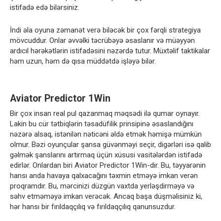
istifadə edə bilərsiniz.
İndi əla oyuna zəmanət verə biləcək bir çox fərqli strategiya
mövcuddur. Onlar əvvəlki təcrübəyə əsaslanır və müəyyən
ardıcıl hərəkətlərin istifadəsini nəzərdə tutur. Müxtəlif taktikalar
həm uzun, həm də qısa müddətdə işləyə bilər.
Aviator Predictor 1Win
Bir çox insan real pul qazanmaq məqsədi ilə qumar oynayır.
Lakin bu cür tətbiqlərin təsadüfilik prinsipinə əsaslandığını
nəzərə alsaq, istənilən nəticəni əldə etmək həmişə mümkün
olmur. Bəzi oyunçular şansa güvənməyi seçir, digərləri isə qalib
gəlmək şanslarını artırmaq üçün xüsusi vasitələrdən istifadə
edirlər. Onlardan biri Aviator Predictor 1Win-dir. Bu, təyyarənin
hansı anda havaya qalxacağını təxmin etməyə imkan verən
proqramdır. Bu, mərcinizi düzgün vaxtda yerləşdirməyə və
səhv etməməyə imkan verəcək. Ancaq başa düşməlisiniz ki,
hər hansı bir fırıldaqçılıq və fırıldaqçılıq qanunsuzdur.