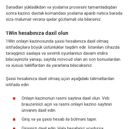
Sənədləri yüklədikdən və yoxlama prosesini tamamladıqdan
sonra kazino dəstək komandası yoxlama aparıb nəticə barədə
sizə məlumat verənə qədər gözləməli ola bilərsiniz.
1Win hesabınıza daxil olun
1Win onlayn kazinosunda şəxsi hesabınıza daxil olmaq
istifadəçilərə böyük üstünlüklər təqdim edir. İstənilən cihazda
tərəqqinizi saxlaya və sevimli oyunlarınızı davam etdirə
biləcəyinizlə yanaşı, saytda mövcud olan ən son bonuslardan
və xüsusi təkliflərdən də yararlana biləcəksiniz.
Şəxsi hesabınıza daxil olmaq üçün aşağıdakı təlimatlardan
istifadə edin:
Onlayn kazinonun rəsmi saytına daxil olun. Veb
brauzerinizi açın və rəsmi onlayn kazino saytının
ünvanını daxil edin.
Giriş və ya şəxsi hesab ilə bölməni tapın.
Girişinizi daxil edin. Hələ hesabınız yoxdursa,