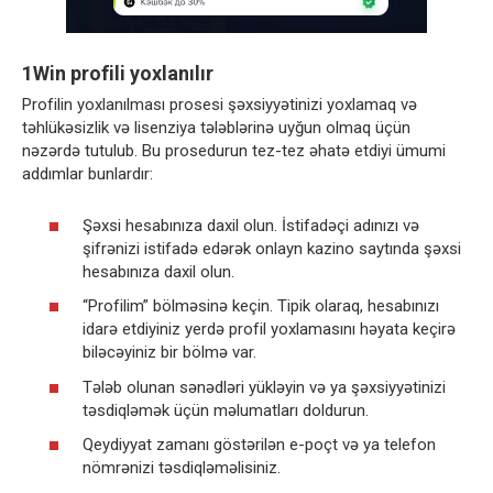
1Win profili yoxlanılır
Profilin yoxlanılması prosesi şəxsiyyətinizi yoxlamaq və
təhlükəsizlik və lisenziya tələblərinə uyğun olmaq üçün
nəzərdə tutulub. Bu prosedurun tez-tez əhatə etdiyi ümumi
addımlar bunlardır:
Şəxsi hesabınıza daxil olun. İstifadəçi adınızı və
şifrənizi istifadə edərək onlayn kazino saytında şəxsi
hesabınıza daxil olun.
“Profilim” bölməsinə keçin. Tipik olaraq, hesabınızı
idarə etdiyiniz yerdə profil yoxlamasını həyata keçirə
biləcəyiniz bir bölmə var.
Tələb olunan sənədləri yükləyin və ya şəxsiyyətinizi
təsdiqləmək üçün məlumatları doldurun.
Qeydiyyat zamanı göstərilən e-poçt və ya telefon
nömrənizi təsdiqləməlisiniz.