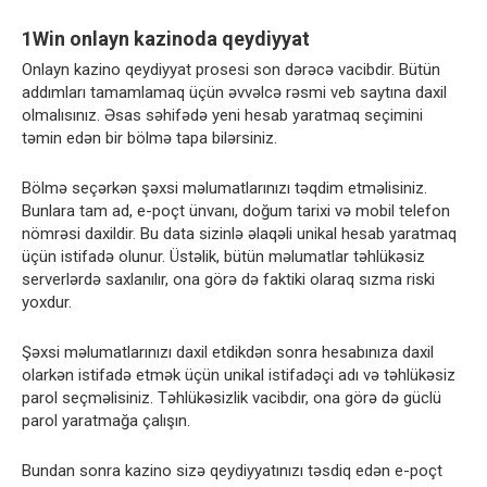
1Win onlayn kazinoda qeydiyyat
Onlayn kazino qeydiyyat prosesi son dərəcə vacibdir. Bütün
addımları tamamlamaq üçün əvvəlcə rəsmi veb saytına daxil
olmalısınız. Əsas səhifədə yeni hesab yaratmaq seçimini
təmin edən bir bölmə tapa bilərsiniz.
Bölmə seçərkən şəxsi məlumatlarınızı təqdim etməlisiniz.
Bunlara tam ad, e-poçt ünvanı, doğum tarixi və mobil telefon
nömrəsi daxildir. Bu data sizinlə əlaqəli unikal hesab yaratmaq
üçün istifadə olunur. Üstəlik, bütün məlumatlar təhlükəsiz
serverlərdə saxlanılır, ona görə də faktiki olaraq sızma riski
yoxdur.
Şəxsi məlumatlarınızı daxil etdikdən sonra hesabınıza daxil
olarkən istifadə etmək üçün unikal istifadəçi adı və təhlükəsiz
parol seçməlisiniz. Təhlükəsizlik vacibdir, ona görə də güclü
parol yaratmağa çalışın.
Bundan sonra kazino sizə qeydiyyatınızı təsdiq edən e-poçt