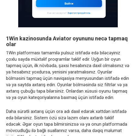
1Win kazinosunda Aviator oyununu necə tapmaq
olar
1Win platforması tamamilə pulsuz istifadə edə biləcəyiniz
çoxlu sayda müxtəlif proqramlar təklif edir. Uyğun bir oyun
tapmaq üçün, ilk növbədə, şəxsi hesabınıza daxil olmalısınız və
ya hesabınız yoxdursa, yenisini yaratmalısınız. Oyunlar
bölməsini tapmaq üçün naviqasiya menyusundan istifadə edin
və ya saytda axtarış edin. Oyunlar bölməsində siz filtrlər və ya
axtarış çubuğu tapa bilərsiniz. Onlardan xüsusi oyunu tapmaq
və ya oyun kateqoriyalarına baxmaq üçün istifadə edin.
Daha sürətli axtarış üçün ora adı daxil edərək xəttdən istifadə
edə bilərsiniz. Sistem özü sizə lazım olanı axtarıb təklif
edəcək. Əgər oyun tapa bilmirsinizsə və ya onun platformada
mövcudluğu ilə bağlı suallarınız varsa, daha dəqiq məlumat