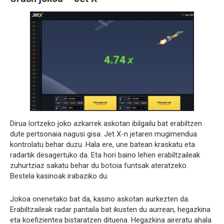
Dirua lortzeko joko azkarrek askotan ibilgailu bat erabiltzen
dute pertsonaia nagusi gisa. Jet X-n jetaren mugimendua
kontrolatu behar duzu. Hala ere, une batean kraskatu eta
radartik desagertuko da. Eta hori baino lehen erabiltzaileak
zuhurtziaz sakatu behar du botoia funtsak ateratzeko.
Bestela kasinoak irabaziko du.
Jokoa onenetako bat da, kasino askotan aurkezten da.
Erabiltzaileak radar pantaila bat ikusten du aurrean, hegazkina
eta koefizientea bistaratzen dituena. Hegazkina aireratu ahala