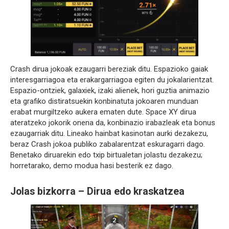
Crash dirua jokoak ezaugarri bereziak ditu. Espazioko gaiak
interesgarriagoa eta erakargarriagoa egiten du jokalarientzat.
Espazio-ontziek, galaxiek, izaki alienek, hori guztia animazio
eta grafiko distiratsuekin konbinatuta jokoaren munduan
erabat murgiltzeko aukera ematen dute. Space XY dirua
ateratzeko jokorik onena da, konbinazio irabazleak eta bonus
ezaugarriak ditu. Lineako hainbat kasinotan aurki dezakezu,
beraz Crash jokoa publiko zabalarentzat eskuragarri dago.
Benetako diruarekin edo txip birtualetan jolastu dezakezu;
horretarako, demo modua hasi besterik ez dago.
Jolas bizkorra – Dirua edo kraskatzea