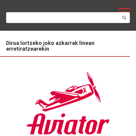
Skip
to
Search:
content
Dirua lortzeko joko azkarrak linean
erretiratzearekin