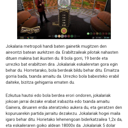
Jokalaria metropoli handi baten gainetik mugitzen den
aireontzi batean aurkitzen da. Erabiltzaileak pilotak nahasten
dituen makina bat ikusten du. 8 bola gorri, 19 berde eta
urrezko bat erabiltzen dira. Jokalariak eskaileretan gora egin
behar du. Horretarako, bola berdeak bildu behar ditu. Emaitza
gorria bada, txanda amaitu da. Urrezko bola babesteko erabil
daiteke, bizitza gehigarria ematen du.
Ezkutua hautsi edo bola berdea erori ondoren, jokalariak
jokoan jarrai dezake erabat irabazita edo txanda amaitu.
Gainera, diruaren erdia ateratzeko aukera du, eta geratzen den
kopuruarekin partida jarraitu dezakezu. Jokalariak hogei maila
igaro behar ditu. Horietako lehenengoan biderkatzailea 1,2x da,
eta eskaileraren goiko aldean 18000x da. Jokalariak 5 dolar