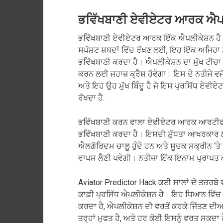
ਭਵਿੱਖਬਾਣੀ ਏਵੀਏਟਰ ਆਰਕ ਐ
ਭਵਿੱਖਬਾਣੀ ਏਵੀਏਟਰ ਆਰਕ ਇੱਕ ਐਪਲੀਕੇਸ਼ਨ ਹੈ 
ਸਪੱਸ਼ਟ ਸ਼ਬਦਾਂ ਵਿੱਚ ਰੱਖਣ ਲਈ, ਇਹ ਇੱਕ ਅਜਿਹਾ ਸ
ਭਵਿੱਖਬਾਣੀ ਕਰਦਾ ਹੈ। ਐਪਲੀਕੇਸ਼ਨ ਦਾ ਮੁੱਖ ਟੀਚਾ ਉ
ਕਰਨ ਲਈ ਜਹਾਜ਼ ਕ੍ਰੈਸ਼ ਹੋਵੇਗਾ। ਇਸ ਦੇ ਨਤੀਜੇ ਵਜੋ
ਅਤੇ ਇਹ ਉਹ ਮੁੱਖ ਬਿੰਦੂ ਹੈ ਜੋ ਇਸ ਪ੍ਰਸਿੱਧ ਏਵੀ
ਰੱਖਦਾ ਹੈ.
ਭਵਿੱਖਬਾਣੀ ਕਰਨ ਵਾਲਾ ਏਵੀਏਟਰ ਆਰਕ ਆਰਟੀਫੀਸ਼ੀਅ
ਭਵਿੱਖਬਾਣੀ ਕਰਦਾ ਹੈ। ਇਸਦੀ ਸ਼ੁੱਧਤਾ ਆਖਰਕਾਰ ਲ
ਐਲਗੋਰਿਦਮ ਚਾਲੂ ਹੁੰਦੇ ਹਨ ਅਤੇ ਸੂਚਕ ਸਕ੍ਰੀਨ ‘ਤੇ ਪ੍
ਵਾਪਸ ਲੈਣੀ ਪਵੇਗੀ। ਨਤੀਜਾ ਇੱਕ ਇਨਾਮ ਪ੍ਰਾਪਤ ਕ
Aviator Predictor Hack ਕਈ ਸਾਲਾਂ ਦੇ ਤਜ਼ਰਬੇ ਵ
ਕਾਫ਼ੀ ਪ੍ਰਸਿੱਧ ਐਪਲੀਕੇਸ਼ਨ ਹੈ। ਇਹ ਧਿਆਨ ਵਿੱਚ ਰ
ਕਰਦਾ ਹੈ, ਐਪਲੀਕੇਸ਼ਨ ਦੀ ਵਰਤੋਂ ਕਰਕੇ ਜਿੱਤਣ ਦੀਆ
ਤਰ੍ਹਾਂ ਮੁਫਤ ਹੈ, ਅਤੇ ਹਰ ਕੋਈ ਇਸਨੂੰ ਵਰਤ ਸਕਦਾ ਹ