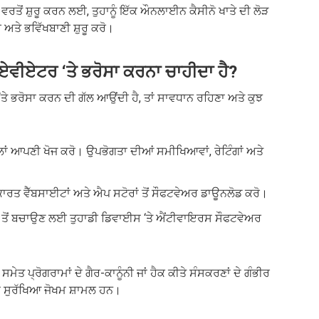
 ਵਰਤੋਂ ਸ਼ੁਰੂ ਕਰਨ ਲਈ, ਤੁਹਾਨੂੰ ਇੱਕ ਔਨਲਾਈਨ ਕੈਸੀਨੋ ਖਾਤੇ ਦੀ ਲੋੜ
ੋ ਅਤੇ ਭਵਿੱਖਬਾਣੀ ਸ਼ੁਰੂ ਕਰੋ।
ੇ ਏਵੀਏਟਰ ‘ਤੇ ਭਰੋਸਾ ਕਰਨਾ ਚਾਹੀਦਾ ਹੈ?
‘ਤੇ ਭਰੋਸਾ ਕਰਨ ਦੀ ਗੱਲ ਆਉਂਦੀ ਹੈ, ਤਾਂ ਸਾਵਧਾਨ ਰਹਿਣਾ ਅਤੇ ਕੁਝ
ਲਾਂ ਆਪਣੀ ਖੋਜ ਕਰੋ। ਉਪਭੋਗਤਾ ਦੀਆਂ ਸਮੀਖਿਆਵਾਂ, ਰੇਟਿੰਗਾਂ ਅਤੇ
ਕਾਰਤ ਵੈੱਬਸਾਈਟਾਂ ਅਤੇ ਐਪ ਸਟੋਰਾਂ ਤੋਂ ਸੌਫਟਵੇਅਰ ਡਾਊਨਲੋਡ ਕਰੋ।
 ਤੋਂ ਬਚਾਉਣ ਲਈ ਤੁਹਾਡੀ ਡਿਵਾਈਸ ‘ਤੇ ਐਂਟੀਵਾਇਰਸ ਸੌਫਟਵੇਅਰ
ਤ ਪ੍ਰੋਗਰਾਮਾਂ ਦੇ ਗੈਰ-ਕਾਨੂੰਨੀ ਜਾਂ ਹੈਕ ਕੀਤੇ ਸੰਸਕਰਣਾਂ ਦੇ ਗੰਭੀਰ
ਜਾਂ ਸੁਰੱਖਿਆ ਜੋਖਮ ਸ਼ਾਮਲ ਹਨ।