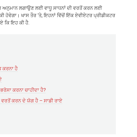
 ਇਹ ਅਨੁਮਾਨ ਲਗਾਉਣ ਲਈ ਵਾਧੂ ਸਾਧਨਾਂ ਦੀ ਵਰਤੋਂ ਕਰਨ ਲਈ
 ਹੋਵੇਗਾ। ਖਾਸ ਤੌਰ ‘ਤੇ, ਇਹਨਾਂ ਵਿੱਚੋਂ ਇੱਕ ਏਵੀਏਟਰ ਪ੍ਰੀਡੀਕਟਰ
ਏ ਕਿ ਇਹ ਕੀ ਹੈ.
ਡ ਕਰਨਾ ਹੈ
ਏ
ੇ ਭਰੋਸਾ ਕਰਨਾ ਚਾਹੀਦਾ ਹੈ?
ਰਤੋਂ ਕਰਨ ਦੇ ਯੋਗ ਹੈ – ਸਾਡੀ ਰਾਏ