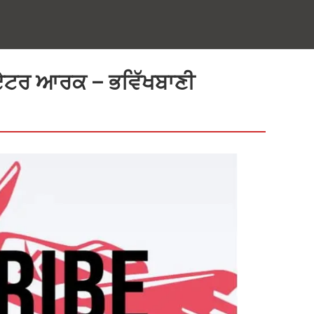
ੀਏਟਰ ਆਰਕ – ਭਵਿੱਖਬਾਣੀ