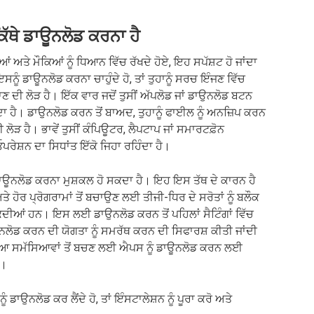
ੱਥੇ ਡਾਊਨਲੋਡ ਕਰਨਾ ਹੈ
 ਅਤੇ ਮੌਕਿਆਂ ਨੂੰ ਧਿਆਨ ਵਿੱਚ ਰੱਖਦੇ ਹੋਏ, ਇਹ ਸਪੱਸ਼ਟ ਹੋ ਜਾਂਦਾ
ੂੰ ਡਾਊਨਲੋਡ ਕਰਨਾ ਚਾਹੁੰਦੇ ਹੋ, ਤਾਂ ਤੁਹਾਨੂੰ ਸਰਚ ਇੰਜਣ ਵਿੱਚ
ਦੀ ਲੋੜ ਹੈ। ਇੱਕ ਵਾਰ ਜਦੋਂ ਤੁਸੀਂ ਅੱਪਲੋਡ ਜਾਂ ਡਾਉਨਲੋਡ ਬਟਨ
ਾਹੀਦਾ ਹੈ। ਡਾਉਨਲੋਡ ਕਰਨ ਤੋਂ ਬਾਅਦ, ਤੁਹਾਨੂੰ ਫਾਈਲ ਨੂੰ ਅਨਜ਼ਿਪ ਕਰਨ
ੜ ਹੈ। ਭਾਵੇਂ ਤੁਸੀਂ ਕੰਪਿਊਟਰ, ਲੈਪਟਾਪ ਜਾਂ ਸਮਾਰਟਫ਼ੋਨ
ੇਸ਼ਨ ਦਾ ਸਿਧਾਂਤ ਇੱਕੋ ਜਿਹਾ ਰਹਿੰਦਾ ਹੈ।
 ਡਾਊਨਲੋਡ ਕਰਨਾ ਮੁਸ਼ਕਲ ਹੋ ਸਕਦਾ ਹੈ। ਇਹ ਇਸ ਤੱਥ ਦੇ ਕਾਰਨ ਹੈ
ਹੋਰ ਪ੍ਰੋਗਰਾਮਾਂ ਤੋਂ ਬਚਾਉਣ ਲਈ ਤੀਜੀ-ਧਿਰ ਦੇ ਸਰੋਤਾਂ ਨੂੰ ਬਲੌਕ
ਕਦੀਆਂ ਹਨ। ਇਸ ਲਈ ਡਾਉਨਲੋਡ ਕਰਨ ਤੋਂ ਪਹਿਲਾਂ ਸੈਟਿੰਗਾਂ ਵਿੱਚ
ਡਾਊਨਲੋਡ ਕਰਨ ਦੀ ਯੋਗਤਾ ਨੂੰ ਸਮਰੱਥ ਕਰਨ ਦੀ ਸਿਫਾਰਸ਼ ਕੀਤੀ ਜਾਂਦੀ
ਰੱਖਿਆ ਸਮੱਸਿਆਵਾਂ ਤੋਂ ਬਚਣ ਲਈ ਐਪਸ ਨੂੰ ਡਾਊਨਲੋਡ ਕਰਨ ਲਈ
ੋ।
ਡਾਉਨਲੋਡ ਕਰ ਲੈਂਦੇ ਹੋ, ਤਾਂ ਇੰਸਟਾਲੇਸ਼ਨ ਨੂੰ ਪੂਰਾ ਕਰੋ ਅਤੇ