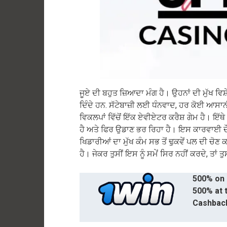
ਜੂਏ ਦੀ ਬਹੁਤ ਜ਼ਿਆਦਾ ਮੰਗ ਹੈ। ਉਹਨਾਂ ਦੀ ਮੁੱਖ ਵ
ਦਿੰਦੇ ਹਨ. ਸੱਟੇਬਾਜ਼ੀ ਲਈ ਧੰਨਵਾਦ, ਹਰ ਕੋਈ ਆਸਾਨੀ
ਵਿਕਲਪਾਂ ਵਿੱਚੋਂ ਇੱਕ ਏਵੀਏਟਰ ਕਰੈਸ਼ ਗੇਮ ਹੈ। ਇੱਥ
ਹੈ ਅਤੇ ਫਿਰ ਉਡਾਣ ਭਰ ਰਿਹਾ ਹੈ। ਇਸ ਕਾਰਵਾਈ ਦੌ
ਖਿਡਾਰੀਆਂ ਦਾ ਮੁੱਖ ਕੰਮ ਸਭ ਤੋਂ ਢੁਕਵੇਂ ਪਲ ਦੀ ਚ
ਹੈ। ਜੇਕਰ ਤੁਸੀਂ ਇਸ ਨੂੰ ਸਮੇਂ ਸਿਰ ਨਹੀਂ ਕਰਦੇ, ਤਾਂ ਤ
500% on 
500% at 
Cashback