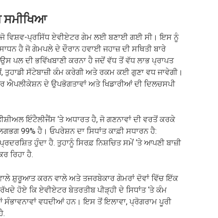
ਪ ਸਮੀਖਿਆ
ਜੋ ਵਿਸ਼ਵ-ਪ੍ਰਸਿੱਧ ਏਵੀਏਟਰ ਗੇਮ ਲਈ ਬਣਾਈ ਗਈ ਸੀ। ਇਸ ਨੂੰ
ਾਧਨ ਹੈ ਜੋ ਗੇਮਪਲੇ ਦੇ ਦੌਰਾਨ ਹਵਾਈ ਜਹਾਜ਼ ਦੀ ਸਥਿਤੀ ਬਾਰੇ
ਸ ਪਲ ਦੀ ਭਵਿੱਖਬਾਣੀ ਕਰਨਾ ਹੈ ਜਦੋਂ ਵੱਧ ਤੋਂ ਵੱਧ ਲਾਭ ਪ੍ਰਾਪਤ
ਂ, ਤੁਹਾਡੀ ਸੱਟੇਬਾਜ਼ੀ ਕੰਮ ਕਰੇਗੀ ਅਤੇ ਰਕਮ ਕਈ ਗੁਣਾ ਵਧ ਜਾਵੇਗੀ।
ਏਟਰ ਐਪਲੀਕੇਸ਼ਨ ਦੇ ਉਪਭੋਗਤਾਵਾਂ ਅਤੇ ਖਿਡਾਰੀਆਂ ਦੀ ਦਿਲਚਸਪੀ
ਲ ਇੰਟੈਲੀਜੈਂਸ ‘ਤੇ ਅਧਾਰਤ ਹੈ, ਜੋ ਗਣਨਾਵਾਂ ਦੀ ਵਰਤੋਂ ਕਰਕੇ
ਗਭਗ 99% ਹੈ। ਓਪਰੇਸ਼ਨ ਦਾ ਸਿਧਾਂਤ ਕਾਫ਼ੀ ਸਧਾਰਨ ਹੈ:
ਰਦਰਸ਼ਿਤ ਹੁੰਦਾ ਹੈ. ਤੁਹਾਨੂੰ ਸਿਰਫ਼ ਨਿਸ਼ਚਿਤ ਸਮੇਂ ‘ਤੇ ਆਪਣੀ ਬਾਜ਼ੀ
ਰ ਰਿਹਾ ਹੈ.
ਾਲੇ ਸ਼ੁਰੂਆਤ ਕਰਨ ਵਾਲੇ ਅਤੇ ਤਜਰਬੇਕਾਰ ਗੇਮਰਾਂ ਦੋਵਾਂ ਵਿੱਚ ਇੱਕ
ੱਖਦੇ ਹੋਏ ਕਿ ਏਵੀਏਟਰ ਬੇਤਰਤੀਬ ਪੀੜ੍ਹੀ ਦੇ ਸਿਧਾਂਤ ‘ਤੇ ਕੰਮ
ਂ ਸੰਭਾਵਨਾਵਾਂ ਵਧਦੀਆਂ ਹਨ। ਇਸ ਤੋਂ ਇਲਾਵਾ, ਪ੍ਰੋਗਰਾਮ ਪੂਰੀ
ੈ.