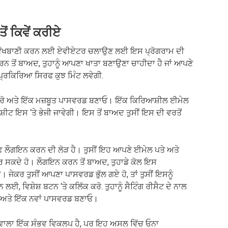
ਂ ਕਿਵੇਂ ਕਰੀਏ
 ਭਵਿੱਖਬਾਣੀ ਕਰਨ ਲਈ ਏਵੀਏਟਰ ਚਲਾਉਣ ਲਈ ਇਸ ਪ੍ਰੋਗਰਾਮ ਦੀ
ਨ ਤੋਂ ਬਾਅਦ, ਤੁਹਾਨੂੰ ਆਪਣਾ ਖਾਤਾ ਬਣਾਉਣਾ ਚਾਹੀਦਾ ਹੈ ਜਾਂ ਆਪਣੇ
ਪ੍ਰਕਿਰਿਆ ਸਿਰਫ ਕੁਝ ਮਿੰਟ ਲਵੇਗੀ.
ਅਤੇ ਇੱਕ ਮਜ਼ਬੂਤ ​​ਪਾਸਵਰਡ ਬਣਾਓ। ਇੱਕ ਕਿਰਿਆਸ਼ੀਲ ਈਮੇਲ
ਸ਼ੀਟ ਇਸ ‘ਤੇ ਭੇਜੀ ਜਾਵੇਗੀ। ਇਸ ਤੋਂ ਬਾਅਦ ਤੁਸੀਂ ਇਸ ਦੀ ਵਰਤੋਂ
ਫ਼ ਲੌਗਇਨ ਕਰਨ ਦੀ ਲੋੜ ਹੈ। ਤੁਸੀਂ ਇਹ ਆਪਣੇ ਈਮੇਲ ਪਤੇ ਅਤੇ
ਰ ਸਕਦੇ ਹੋ। ਲੌਗਇਨ ਕਰਨ ਤੋਂ ਬਾਅਦ, ਤੁਹਾਡੇ ਕੋਲ ਇਸ
ਗੀ। ਜੇਕਰ ਤੁਸੀਂ ਆਪਣਾ ਪਾਸਵਰਡ ਭੁੱਲ ਗਏ ਹੋ, ਤਾਂ ਤੁਸੀਂ ਇਸਨੂੰ
ਵਿਸ਼ੇਸ਼ ਬਟਨ ‘ਤੇ ਕਲਿੱਕ ਕਰੋ. ਤੁਹਾਨੂੰ ਸੈਟਿੰਗ ਰੀਸੈਟ ਦੇ ਨਾਲ
ੋ ਅਤੇ ਇੱਕ ਨਵਾਂ ਪਾਸਵਰਡ ਬਣਾਓ।
ਵਾਲਾ ਇੱਕ ਸੰਭਵ ਵਿਕਲਪ ਹੈ, ਪਰ ਇਹ ਅਸਲ ਵਿੱਚ ਓਨਾ