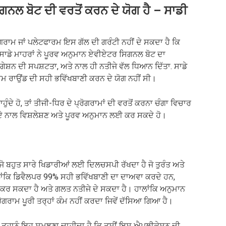
ਲ ਬੋਟ ਦੀ ਵਰਤੋਂ ਕਰਨ ਦੇ ਯੋਗ ਹੈ – ਸਾਡੀ
ੋਗਰਾਮ ਜਾਂ ਪਲੇਟਫਾਰਮ ਇਸ ਗੱਲ ਦੀ ਗਰੰਟੀ ਨਹੀਂ ਦੇ ਸਕਦਾ ਹੈ ਕਿ
। ਸਾਡੇ ਮਾਹਰਾਂ ਨੇ ਪੂਰਵ ਅਨੁਮਾਨ ਏਵੀਏਟਰ ਸਿਗਨਲ ਬੋਟ ਦਾ
ਗੇਸ਼ਨ ਦੀ ਸਪਸ਼ਟਤਾ, ਅਤੇ ਨਾਲ ਹੀ ਨਤੀਜੇ ਵੱਲ ਧਿਆਨ ਦਿੱਤਾ. ਸਾਡੇ
ਰਾਮ ਰਾਉਂਡ ਦੀ ਸਹੀ ਭਵਿੱਖਬਾਣੀ ਕਰਨ ਦੇ ਯੋਗ ਨਹੀਂ ਸੀ।
ਹੁੰਦੇ ਹੋ, ਤਾਂ ਤੀਜੀ-ਧਿਰ ਦੇ ਪ੍ਰੋਗਰਾਮਾਂ ਦੀ ਵਰਤੋਂ ਕਰਨਾ ਚੰਗਾ ਵਿਚਾਰ
ਸੱਟੇ ਦੇ ਨਾਲ ਵਿਸ਼ਲੇਸ਼ਣ ਅਤੇ ਪੂਰਵ ਅਨੁਮਾਨ ਲਈ ਕਰ ਸਕਦੇ ਹੋ।
 ਬਹੁਤ ਸਾਰੇ ਖਿਡਾਰੀਆਂ ਲਈ ਦਿਲਚਸਪੀ ਰੱਖਦਾ ਹੈ ਜੋ ਤੁਰੰਤ ਅਤੇ
ਹਾਲਾਂਕਿ ਡਿਵੈਲਪਰ 99% ਸਹੀ ਭਵਿੱਖਬਾਣੀ ਦਾ ਦਾਅਵਾ ਕਰਦੇ ਹਨ,
ਕਰ ਸਕਦਾ ਹੈ ਅਤੇ ਗਲਤ ਨਤੀਜੇ ਦੇ ਸਕਦਾ ਹੈ। ਹਾਲਾਂਕਿ ਅਨੁਮਾਨ
ੋਗਰਾਮ ਪੂਰੀ ਤਰ੍ਹਾਂ ਕੰਮ ਨਹੀਂ ਕਰਦਾ ਜਿਵੇਂ ਦੱਸਿਆ ਗਿਆ ਹੈ।
 ਤਾਂ ਤੁਹਾਨੂੰ ਇਹ ਸਮਝਣਾ ਚਾਹੀਦਾ ਹੈ ਕਿ ਤੁਸੀਂ ਇਸ ਐਪਲੀਕੇਸ਼ਨ ਦੀ