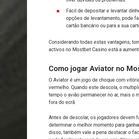
Fácil de depositar e levantar din
opções de levantamento, pode fac
cartão bancário ou para a sua cart
Considerando todas estas vantagens, torn
activos no Mostbet Casino está a aument
Como jogar Aviator no Mo
O Aviator é um jogo de choque com vitória
vermelho. Quando este descola, o multipl
tempo o avião permanecer no ar, mais o mu
fora do ecrã.
Antes de descolar, os jogadores devem fa
determinar o melhor momento para ganhar.
disso, também vale a pena destacar o fac