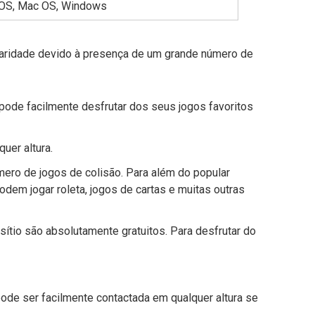
 iOS, Mac OS, Windows
laridade devido à presença de um grande número de
 pode facilmente desfrutar dos seus jogos favoritos
uer altura.
ero de jogos de colisão. Para além do popular
odem jogar roleta, jogos de cartas e muitas outras
ítio são absolutamente gratuitos. Para desfrutar do
ode ser facilmente contactada em qualquer altura se