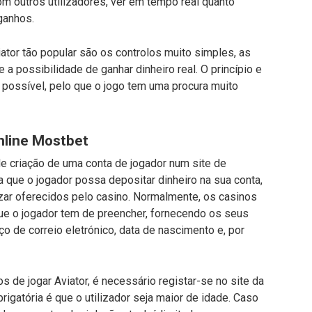
m outros utilizadores, ver em tempo real quanto
ganhos.
iator tão popular são os controlos muito simples, as
a possibilidade de ganhar dinheiro real. O princípio e
 possível, pelo que o jogo tem uma procura muito
nline Mostbet
de criação de uma conta de jogador num site de
 que o jogador possa depositar dinheiro na sua conta,
azar oferecidos pelo casino. Normalmente, os casinos
ue o jogador tem de preencher, fornecendo os seus
 de correio eletrónico, data de nascimento e, por
s de jogar Aviator, é necessário registar-se no site da
gatória é que o utilizador seja maior de idade. Caso