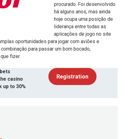
procurado. Foi desenvolvido
há alguns anos, mas ainda
hoje ocupa uma posição de
liderança entre todas as
aplicações de jogo no site
amplas oportunidades para jogar com aviões e
a combinação para passar um bom bocado,
que fizer.
bets
Registration
the casino
 up to 30%