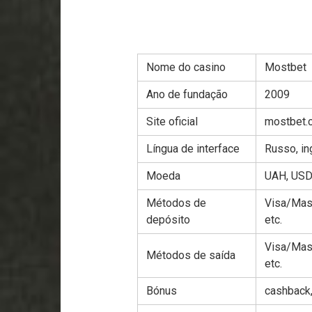
Nome do casino
Mostbet
Ano de fundação
2009
Site oficial
mostbet.
Língua de interface
Russo, in
Moeda
UAH, USD
Métodos de
Visa/Mast
depósito
etc.
Visa/Mast
Métodos de saída
etc.
Bónus
cashback