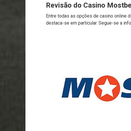
Revisão do Casino Mostbe
Entre todas as opções de casino online d
destaca-se em particular. Segue-se a inf