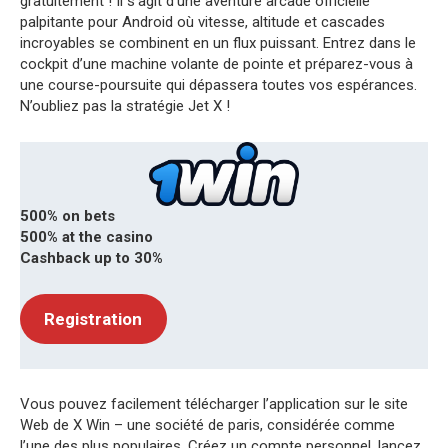
gratuitement ! Il s’agit d’une aventure arcade officielle
palpitante pour Android où vitesse, altitude et cascades
incroyables se combinent en un flux puissant. Entrez dans le
cockpit d’une machine volante de pointe et préparez-vous à
une course-poursuite qui dépassera toutes vos espérances.
N’oubliez pas la stratégie Jet X !
500% on bets
500% at the casino
Cashback up to 30%
Registration
Vous pouvez facilement télécharger l’application sur le site
Web de X Win – une société de paris, considérée comme
l’une des plus populaires. Créez un compte personnel, lancez