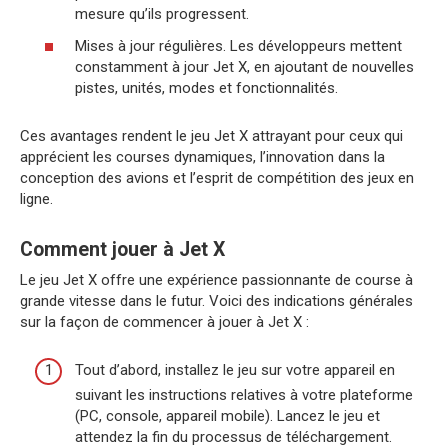
mesure qu’ils progressent.
Mises à jour régulières. Les développeurs mettent
constamment à jour Jet X, en ajoutant de nouvelles
pistes, unités, modes et fonctionnalités.
Ces avantages rendent le jeu Jet X attrayant pour ceux qui
apprécient les courses dynamiques, l’innovation dans la
conception des avions et l’esprit de compétition des jeux en
ligne.
Comment jouer à Jet X
Le jeu Jet X offre une expérience passionnante de course à
grande vitesse dans le futur. Voici des indications générales
sur la façon de commencer à jouer à Jet X :
Tout d’abord, installez le jeu sur votre appareil en
suivant les instructions relatives à votre plateforme
(PC, console, appareil mobile). Lancez le jeu et
attendez la fin du processus de téléchargement.