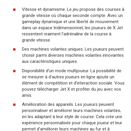
Vitesse et dynamisme. Le jeu propose des courses à
grande vitesse où chaque seconde compte. Avec un
gameplay dynamique et une liberté de mouvement
dans un espace tridimensionnel, les joueurs de X Jet
ressentent vraiment l’adrénaline de la course à
grande vitesse.
Des machines volantes uniques. Les joueurs peuvent
choisir parmi diverses machines volantes innovantes
aux caractéristiques uniques.
Disponibilité d’un mode multijoueur. La possibilité de
se mesurer à d’autres joueurs en ligne ajoute un
élément de compétition et d’interaction sociale. Vous
pouvez télécharger Jet X et profiter du jeu avec vos
amis.
Amélioration des appareils. Les joueurs peuvent
personnaliser et améliorer leurs machines volantes,
en les adaptant à leur style de course. Cela crée une
expérience personnalisée pour chaque joueur et leur
permet d’améliorer leurs machines au fur et à