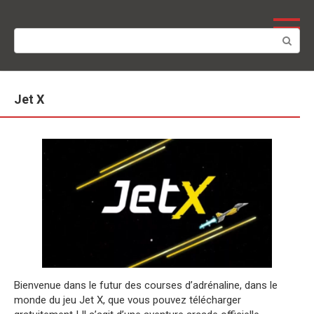
Skip
to
Search:
content
Jet X
Bienvenue dans le futur des courses d’adrénaline, dans le
monde du jeu Jet X, que vous pouvez télécharger