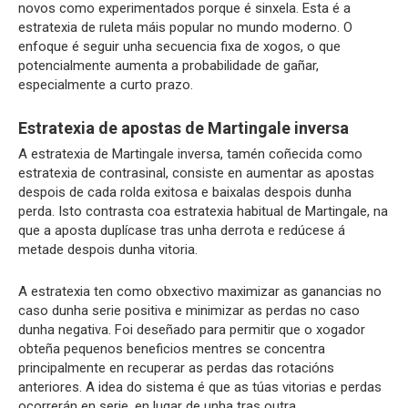
novos como experimentados porque é sinxela. Esta é a
estratexia de ruleta máis popular no mundo moderno. O
enfoque é seguir unha secuencia fixa de xogos, o que
potencialmente aumenta a probabilidade de gañar,
especialmente a curto prazo.
Estratexia de apostas de Martingale inversa
A estratexia de Martingale inversa, tamén coñecida como
estratexia de contrasinal, consiste en aumentar as apostas
despois de cada rolda exitosa e baixalas despois dunha
perda. Isto contrasta coa estratexia habitual de Martingale, na
que a aposta duplícase tras unha derrota e redúcese á
metade despois dunha vitoria.
A estratexia ten como obxectivo maximizar as ganancias no
caso dunha serie positiva e minimizar as perdas no caso
dunha negativa. Foi deseñado para permitir que o xogador
obteña pequenos beneficios mentres se concentra
principalmente en recuperar as perdas das rotacións
anteriores. A idea do sistema é que as túas vitorias e perdas
ocorrerán en serie, en lugar de unha tras outra.