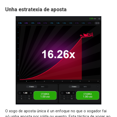
Unha estratexia de aposta
O xogo de aposta única é un enfoque no que o xogador fai
só unha aposta por rolda ou evento. Esta táctica de xogar ao