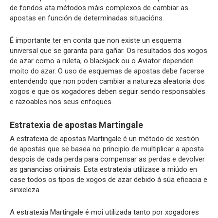
de fondos ata métodos máis complexos de cambiar as
apostas en función de determinadas situacións.
É importante ter en conta que non existe un esquema
universal que se garanta para gañar. Os resultados dos xogos
de azar como a ruleta, o blackjack ou o Aviator dependen
moito do azar. O uso de esquemas de apostas debe facerse
entendendo que non poden cambiar a natureza aleatoria dos
xogos e que os xogadores deben seguir sendo responsables
e razoables nos seus enfoques.
Estratexia de apostas Martingale
A estratexia de apostas Martingale é un método de xestión
de apostas que se basea no principio de multiplicar a aposta
despois de cada perda para compensar as perdas e devolver
as ganancias orixinais. Esta estratexia utilízase a miúdo en
case todos os tipos de xogos de azar debido á súa eficacia e
sinxeleza.
A estratexia Martingale é moi utilizada tanto por xogadores