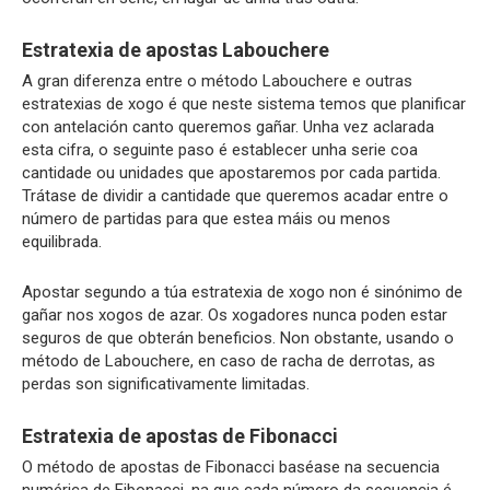
Estratexia de apostas Labouchere
A gran diferenza entre o método Labouchere e outras
estratexias de xogo é que neste sistema temos que planificar
con antelación canto queremos gañar. Unha vez aclarada
esta cifra, o seguinte paso é establecer unha serie coa
cantidade ou unidades que apostaremos por cada partida.
Trátase de dividir a cantidade que queremos acadar entre o
número de partidas para que estea máis ou menos
equilibrada.
Apostar segundo a túa estratexia de xogo non é sinónimo de
gañar nos xogos de azar. Os xogadores nunca poden estar
seguros de que obterán beneficios. Non obstante, usando o
método de Labouchere, en caso de racha de derrotas, as
perdas son significativamente limitadas.
Estratexia de apostas de Fibonacci
O método de apostas de Fibonacci baséase na secuencia