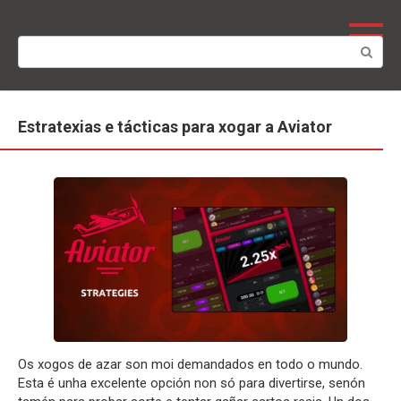
Skip
to
Search:
content
Estratexias e tácticas para xogar a Aviator
Os xogos de azar son moi demandados en todo o mundo.
Esta é unha excelente opción non só para divertirse, senón