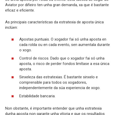
Aviator por diñeiro ten unha gran demanda, xa que é bastante
eficaz e eficiente.
As principais características da estratexia de aposta única
inclúen:
Apostas puntuais. O xogador fai só unha aposta en
cada rolda ou en cada evento, sen aumentala durante
o xogo.
Control de riscos. Dado que o xogador fai só unha
aposta, o risco de perder fondos limítase a esa única
aposta.
Sinxeleza das estratexias. É bastante sinxelo e
comprensible para todos os xogadores,
independentemente da súa experiencia de xogo.
Estabilidade bancaria.
Non obstante, é importante entender que unha estratexia
dunha aposta non garante unha vitoria e que os resultados