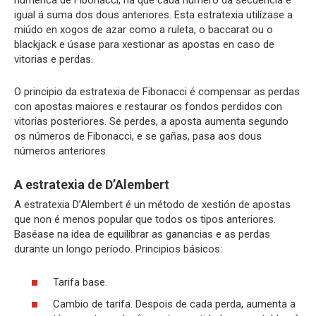
numérica de Fibonacci, na que cada número da secuencia é
igual á suma dos dous anteriores. Esta estratexia utilízase a
miúdo en xogos de azar como a ruleta, o baccarat ou o
blackjack e úsase para xestionar as apostas en caso de
vitorias e perdas.
O principio da estratexia de Fibonacci é compensar as perdas
con apostas maiores e restaurar os fondos perdidos con
vitorias posteriores. Se perdes, a aposta aumenta segundo
os números de Fibonacci, e se gañas, pasa aos dous
números anteriores.
A estratexia de D’Alembert
A estratexia D’Alembert é un método de xestión de apostas
que non é menos popular que todos os tipos anteriores.
Baséase na idea de equilibrar as ganancias e as perdas
durante un longo período. Principios básicos:
Tarifa base.
Cambio de tarifa. Despois de cada perda, aumenta a