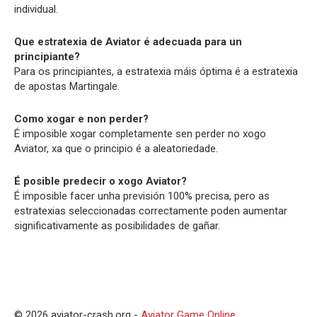
individual.
Que estratexia de Aviator é adecuada para un
principiante?
Para os principiantes, a estratexia máis óptima é a estratexia
de apostas Martingale.
Como xogar e non perder?
É imposible xogar completamente sen perder no xogo
Aviator, xa que o principio é a aleatoriedade.
É posible predecir o xogo Aviator?
É imposible facer unha previsión 100% precisa, pero as
estratexias seleccionadas correctamente poden aumentar
significativamente as posibilidades de gañar.
© 2026 aviator-crash.org -
Aviator Game Online