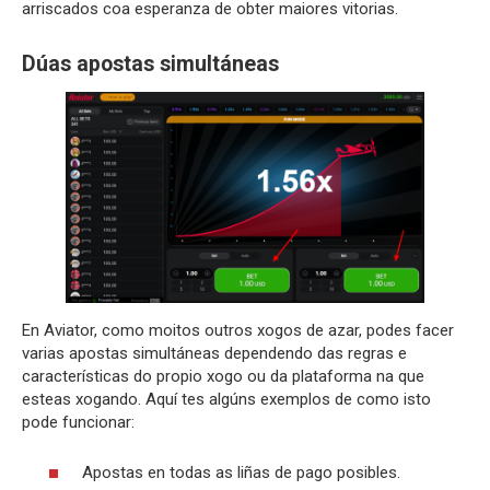
arriscados coa esperanza de obter maiores vitorias.
Dúas apostas simultáneas
En Aviator, como moitos outros xogos de azar, podes facer
varias apostas simultáneas dependendo das regras e
características do propio xogo ou da plataforma na que
esteas xogando. Aquí tes algúns exemplos de como isto
pode funcionar:
Apostas en todas as liñas de pago posibles.