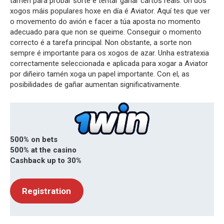
tamén para probar sorte e tentar gañar cartos reais. Un dos
xogos máis populares hoxe en día é Aviator. Aquí tes que ver
o movemento do avión e facer a túa aposta no momento
adecuado para que non se queime. Conseguir o momento
correcto é a tarefa principal. Non obstante, a sorte non
sempre é importante para os xogos de azar. Unha estratexia
correctamente seleccionada e aplicada para xogar a Aviator
por diñeiro tamén xoga un papel importante. Con el, as
posibilidades de gañar aumentan significativamente.
500% on bets
500% at the casino
Cashback up to 30%
Registration