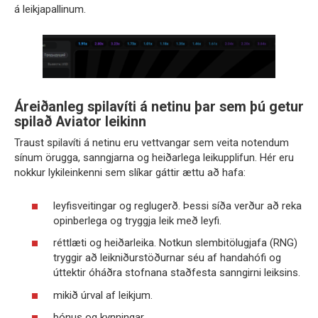
á leikjapallinum.
Áreiðanleg spilavíti á netinu þar sem þú getur
spilað Aviator leikinn
Traust spilavíti á netinu eru vettvangar sem veita notendum
sínum örugga, sanngjarna og heiðarlega leikupplifun. Hér eru
nokkur lykileinkenni sem slíkar gáttir ættu að hafa:
leyfisveitingar og reglugerð. Þessi síða verður að reka
opinberlega og tryggja leik með leyfi.
réttlæti og heiðarleika. Notkun slembitölugjafa (RNG)
tryggir að leikniðurstöðurnar séu af handahófi og
úttektir óháðra stofnana staðfesta sanngirni leiksins.
mikið úrval af leikjum.
bónus og kynningar.