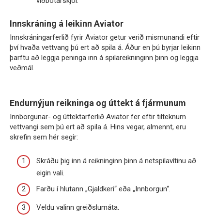
viðbótarskjöl.
Innskráning á leikinn Aviator
Innskráningarferlið fyrir Aviator getur verið mismunandi eftir
því hvaða vettvang þú ert að spila á. Áður en þú byrjar leikinn
þarftu að leggja peninga inn á spilareikninginn þinn og leggja
veðmál.
Endurnýjun reikninga og úttekt á fjármunum
Innborgunar- og úttektarferlið Aviator fer eftir tilteknum
vettvangi sem þú ert að spila á. Hins vegar, almennt, eru
skrefin sem hér segir:
Skráðu þig inn á reikninginn þinn á netspilavítinu að
eigin vali.
Farðu í hlutann „Gjaldkeri“ eða „Innborgun“.
Veldu valinn greiðslumáta.