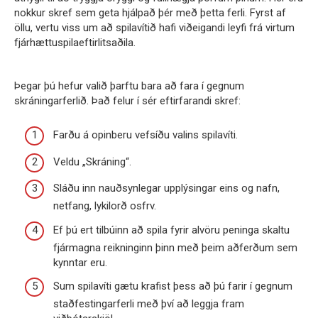
nokkur skref sem geta hjálpað þér með þetta ferli. Fyrst af
öllu, vertu viss um að spilavítið hafi viðeigandi leyfi frá virtum
fjárhættuspilaeftirlitsaðila.
Þegar þú hefur valið þarftu bara að fara í gegnum
skráningarferlið. Það felur í sér eftirfarandi skref:
Farðu á opinberu vefsíðu valins spilavíti.
Veldu „Skráning“.
Sláðu inn nauðsynlegar upplýsingar eins og nafn,
netfang, lykilorð osfrv.
Ef þú ert tilbúinn að spila fyrir alvöru peninga skaltu
fjármagna reikninginn þinn með þeim aðferðum sem
kynntar eru.
Sum spilavíti gætu krafist þess að þú farir í gegnum
staðfestingarferli með því að leggja fram