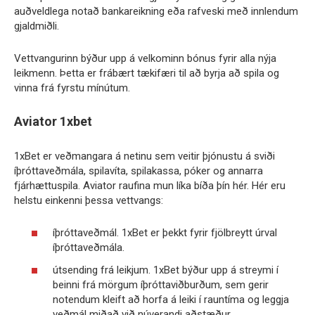
auðveldlega notað bankareikning eða rafveski með innlendum
gjaldmiðli.
Vettvangurinn býður upp á velkominn bónus fyrir alla nýja
leikmenn. Þetta er frábært tækifæri til að byrja að spila og
vinna frá fyrstu mínútum.
Aviator 1xbet
1xBet er veðmangara á netinu sem veitir þjónustu á sviði
íþróttaveðmála, spilavíta, spilakassa, póker og annarra
fjárhættuspila. Aviator raufina mun líka bíða þín hér. Hér eru
helstu einkenni þessa vettvangs:
íþróttaveðmál. 1xBet er þekkt fyrir fjölbreytt úrval
íþróttaveðmála.
útsending frá leikjum. 1xBet býður upp á streymi í
beinni frá mörgum íþróttaviðburðum, sem gerir
notendum kleift að horfa á leiki í rauntíma og leggja
veðmál miðað við núverandi aðstæður.