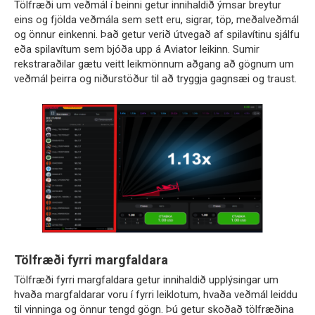
Tölfræði um veðmál í beinni getur innihaldið ýmsar breytur
eins og fjölda veðmála sem sett eru, sigrar, töp, meðalveðmál
og önnur einkenni. Það getur verið útvegað af spilavítinu sjálfu
eða spilavítum sem bjóða upp á Aviator leikinn. Sumir
rekstraraðilar gætu veitt leikmönnum aðgang að gögnum um
veðmál þeirra og niðurstöður til að tryggja gagnsæi og traust.
Tölfræði fyrri margfaldara
Tölfræði fyrri margfaldara getur innihaldið upplýsingar um
hvaða margfaldarar voru í fyrri leiklotum, hvaða veðmál leiddu
til vinninga og önnur tengd gögn. Þú getur skoðað tölfræðina