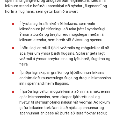
spennandi gangverki og áhugaverðum eiginleikum. Meðan á
leiknum stendur hefurðu samskipti við sýndar „flugmann“ og
horfir á flug hans, sem getur komið á óvart.
Í fyrsta lagi kraftmikið eðli leiksins, sem veitir
leikmönnum þá tilfinningu að taka þátt í sýndarflugi.
Ýmsir atburðir og breytur eru mögulegar meðan á
leiknum stendur, sem bætir við óvissu og spennu.
Í öðru lagi er mikill fjöldi veðmála og möguleikar til að
spá fyrir um ýmsa þætti flugsins. Spilarar geta lagt
veðmál á ýmsar breytur eins og lyftuhæð, flugtíma og
fleira.
Í þriðja lagi skapar grafíkin og hljóðhönnun leiksins
andrúmsloft raunverulegs flugs og dregur leikmanninn
inn í spennandi heim flugsins.
Í fjórða lagi veltur möguleikinn á að vinna á nákvæmni
spár leikmannsins, sem skapar fjárhættuspil og
hvetur til stefnumótandi nálgun við veðmál. Að lokum
gefur leikurinn tækifæri til að njóta spennunnar og
spennunnar án þess að þurfa að læra flóknar reglur,