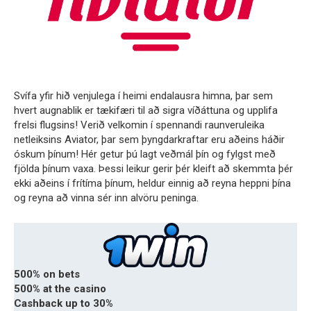
Svífa yfir hið venjulega í heimi endalausra himna, þar sem
hvert augnablik er tækifæri til að sigra víðáttuna og upplifa
frelsi flugsins! Verið velkomin í spennandi raunveruleika
netleiksins Aviator, þar sem þyngdarkraftar eru aðeins háðir
óskum þínum! Hér getur þú lagt veðmál þín og fylgst með
fjölda þínum vaxa. Þessi leikur gerir þér kleift að skemmta þér
ekki aðeins í frítíma þínum, heldur einnig að reyna heppni þína
og reyna að vinna sér inn alvöru peninga.
500% on bets
500% at the casino
Cashback up to 30%