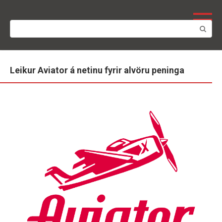
Skip
to
Search:
content
Leikur Aviator á netinu fyrir alvöru peninga