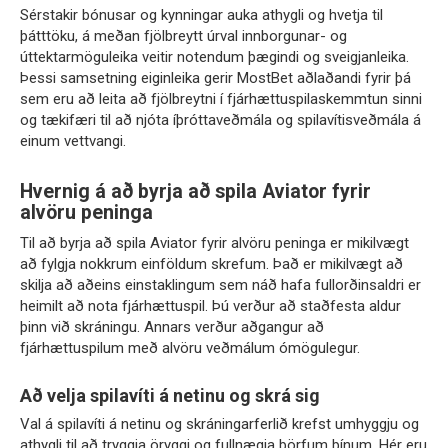
Sérstakir bónusar og kynningar auka athygli og hvetja til
þátttöku, á meðan fjölbreytt úrval innborgunar- og
úttektarmöguleika veitir notendum þægindi og sveigjanleika.
Þessi samsetning eiginleika gerir MostBet aðlaðandi fyrir þá
sem eru að leita að fjölbreytni í fjárhættuspilaskemmtun sinni
og tækifæri til að njóta íþróttaveðmála og spilavítisveðmála á
einum vettvangi.
Hvernig á að byrja að spila Aviator fyrir
alvöru peninga
Til að byrja að spila Aviator fyrir alvöru peninga er mikilvægt
að fylgja nokkrum einföldum skrefum. Það er mikilvægt að
skilja að aðeins einstaklingum sem náð hafa fullorðinsaldri er
heimilt að nota fjárhættuspil. Þú verður að staðfesta aldur
þinn við skráningu. Annars verður aðgangur að
fjárhættuspilum með alvöru veðmálum ómögulegur.
Að velja spilavíti á netinu og skrá sig
Val á spilavíti á netinu og skráningarferlið krefst umhyggju og
athygli til að tryggja öryggi og fullnægja þörfum þínum. Hér eru