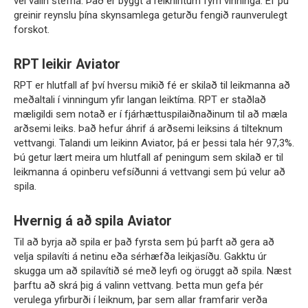
vel valin stefna. Það er byggt á reikniritum fyrri vinninga. Ef þú
greinir reynslu þína skynsamlega geturðu fengið raunverulegt
forskot.
RPT leikir Aviator
RPT er hlutfall af því hversu mikið fé er skilað til leikmanna að
meðaltali í vinningum yfir langan leiktíma. RPT er staðlað
mæligildi sem notað er í fjárhættuspilaiðnaðinum til að mæla
arðsemi leiks. Það hefur áhrif á arðsemi leiksins á tilteknum
vettvangi. Talandi um leikinn Aviator, þá er þessi tala hér 97,3%.
Þú getur lært meira um hlutfall af peningum sem skilað er til
leikmanna á opinberu vefsíðunni á vettvangi sem þú velur að
spila.
Hvernig á að spila Aviator
Til að byrja að spila er það fyrsta sem þú þarft að gera að
velja spilavíti á netinu eða sérhæfða leikjasíðu. Gakktu úr
skugga um að spilavítið sé með leyfi og öruggt að spila. Næst
þarftu að skrá þig á valinn vettvang. Þetta mun gefa þér
verulega yfirburði í leiknum, þar sem allar framfarir verða