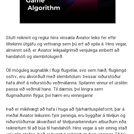
Stutt reiknirit og reglur hins vinsæla Aviator leiks fer eftir
tiltekinni útgáfu og vettvangi sem þú ert að spila á. Hins vegar,
almennt séð, er Aviator leikjaalgrímið venjulega einbeitt að
handahófi og slembitölugerð.
Öll möguleg augnablik í flugi flugvélar, svo sem hæð, fluglengd
osfrv., eru ákvörðuð með slembitölum. Þessar niðurstöður
hafa áhrif á niðurstöðu veðmálanna. Spilarinn vinnur ef úrslitin
passa við veðmál hans. Til dæmis, því lengra sem
flugmaðurinn flýgur, því hærri eru vinningarnir.
Það er mikilvægt að hafa í huga að fjárhættuspilaforrit, þar á
meðal Aviator leikurinn fyrir peninga, eru byggðar á tilviljun og
niðurstöðurnar ákvarðast af tilviljunarkenndum atburðum eða
reikniritum til að búa til handahófi. Hins vegar á sér einnig stað