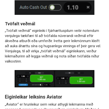
Tvöfalt veðmál
„Tvöfalt veðmál“ eiginleiki í fjárhættuspilum veitir notendum
venjulega tækifæri til að tvöfalda núverandi veðmál eftir
ákveðna atburði eða umferðir. Þetta gerir leikmönnum kleift
að auka áhættu sína og hugsanlega vinninga ef þeir gera vel.
Venjulega, til að virkja „tvöfalt veðmál“ eiginleikann, verður
leikmaðurinn að leggja veðmál og nota síðan tvöfalda niður
valkostinn.
Eiginleikar leiksins Aviator
„Aviator“ er hrunleikur sem vekur athygli leikmanna með