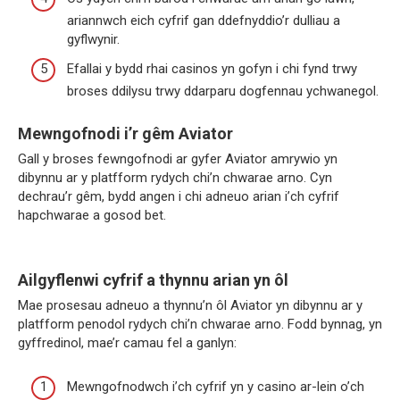
ariannwch eich cyfrif gan ddefnyddio’r dulliau a
gyflwynir.
Efallai y bydd rhai casinos yn gofyn i chi fynd trwy
broses ddilysu trwy ddarparu dogfennau ychwanegol.
Mewngofnodi i’r gêm Aviator
Gall y broses fewngofnodi ar gyfer Aviator amrywio yn
dibynnu ar y platfform rydych chi’n chwarae arno. Cyn
dechrau’r gêm, bydd angen i chi adneuo arian i’ch cyfrif
hapchwarae a gosod bet.
Ailgyflenwi cyfrif a thynnu arian yn ôl
Mae prosesau adneuo a thynnu’n ôl Aviator yn dibynnu ar y
platfform penodol rydych chi’n chwarae arno. Fodd bynnag, yn
gyffredinol, mae’r camau fel a ganlyn:
Mewngofnodwch i’ch cyfrif yn y casino ar-lein o’ch