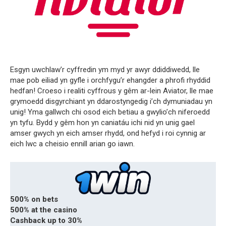
Esgyn uwchlaw’r cyffredin ym myd yr awyr ddiddiwedd, lle
mae pob eiliad yn gyfle i orchfygu’r ehangder a phrofi rhyddid
hedfan! Croeso i realiti cyffrous y gêm ar-lein Aviator, lle mae
grymoedd disgyrchiant yn ddarostyngedig i’ch dymuniadau yn
unig! Yma gallwch chi osod eich betiau a gwylio’ch niferoedd
yn tyfu. Bydd y gêm hon yn caniatáu ichi nid yn unig gael
amser gwych yn eich amser rhydd, ond hefyd i roi cynnig ar
eich lwc a cheisio ennill arian go iawn.
500% on bets
500% at the casino
Cashback up to 30%