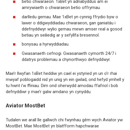
betio chwaraeon. 1xBet yn adnabyddus am ei
amrywiaeth o chwaraeon betio offrymau.
darlledu gemau. Mae 1xBet yn cynnig ffrydio byw o
lawer o ddigwyddiadau chwaraeon, gan ganiatáu i
ddefnyddwyr wylio gemau mewn amser real a gosod
betiau yn seiliedig ar y sefyllfa bresennol.
bonysau a hyrwyddiadau.
Gwasanaeth cefnogi. Gwasanaeth cymorth 24/7 i
ddatrys problemau a chynorthwyo defnyddwyr.
Mae’r llwyfan 1xBet heddiw yn cael ei ystyried yn un o’r rhai
mwyaf poblogaidd nid yn unig yn ein gwlad, ond hefyd ymhell y
tu hwnt i’w ffiniau. Dim ond oherwydd amodau ffafriol i bob
defnyddiwr y mae’r galw amdano yn cynyddu.
Aviator MostBet
Tudalen we arall lle gallwch chi fwynhau gêm wych Aviator yw
MostBet. Mae MostBet yn blatfform hapchwarae