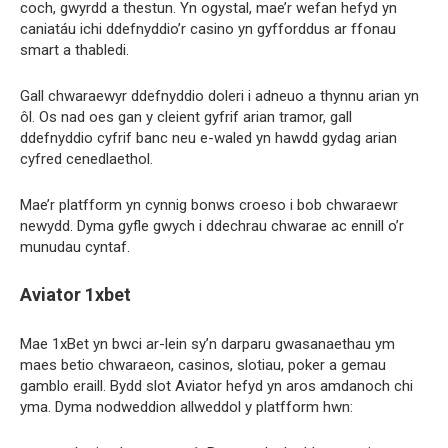
coch, gwyrdd a thestun. Yn ogystal, mae’r wefan hefyd yn
caniatáu ichi ddefnyddio’r casino yn gyfforddus ar ffonau
smart a thabledi.
Gall chwaraewyr ddefnyddio doleri i adneuo a thynnu arian yn
ôl. Os nad oes gan y cleient gyfrif arian tramor, gall
ddefnyddio cyfrif banc neu e-waled yn hawdd gydag arian
cyfred cenedlaethol.
Mae’r platfform yn cynnig bonws croeso i bob chwaraewr
newydd. Dyma gyfle gwych i ddechrau chwarae ac ennill o’r
munudau cyntaf.
Aviator 1xbet
Mae 1xBet yn bwci ar-lein sy’n darparu gwasanaethau ym
maes betio chwaraeon, casinos, slotiau, poker a gemau
gamblo eraill. Bydd slot Aviator hefyd yn aros amdanoch chi
yma. Dyma nodweddion allweddol y platfform hwn: