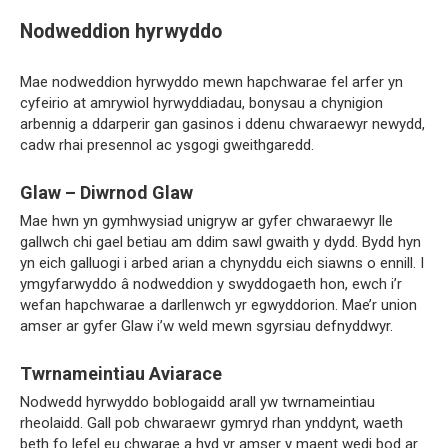
Nodweddion hyrwyddo
Mae nodweddion hyrwyddo mewn hapchwarae fel arfer yn
cyfeirio at amrywiol hyrwyddiadau, bonysau a chynigion
arbennig a ddarperir gan gasinos i ddenu chwaraewyr newydd,
cadw rhai presennol ac ysgogi gweithgaredd.
Glaw – Diwrnod Glaw
Mae hwn yn gymhwysiad unigryw ar gyfer chwaraewyr lle
gallwch chi gael betiau am ddim sawl gwaith y dydd. Bydd hyn
yn eich galluogi i arbed arian a chynyddu eich siawns o ennill. I
ymgyfarwyddo â nodweddion y swyddogaeth hon, ewch i’r
wefan hapchwarae a darllenwch yr egwyddorion. Mae’r union
amser ar gyfer Glaw i’w weld mewn sgyrsiau defnyddwyr.
Twrnameintiau Aviarace
Nodwedd hyrwyddo boblogaidd arall yw twrnameintiau
rheolaidd. Gall pob chwaraewr gymryd rhan ynddynt, waeth
beth fo lefel eu chwarae a hyd yr amser y maent wedi bod ar