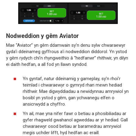
Nodweddion y gêm Aviator
Mae “Aviator” yn gêm ddamwain sy’n denu sylw chwaraewyr
gyda’i ddeinameg gyffrous a’i nodweddion diddorol. Yn ystod
y gêm rydych chi’n rhyngweithio â “hedfanwr” rhithwir, yn dilyn
ei daith hedfan, a all fod yn llawn syndod.
Yn gyntaf, natur ddeinamig y gameplay, sy’n rhoi’r
teimlad i chwaraewyr o gymryd rhan mewn hediad
rhithwir. Mae digwyddiadau a newidynnau amrywiol yn
bosibl yn ystod y gêm, gan ychwanegu elfen o
ansicrwydd a chyffro.
Yn ail, mae yna nifer fawr o betiau a phosibiliadau ar
gyfer rhagweld gwahanol agweddau ar yr hediad. Gall
chwaraewyr osod betiau ar baramedrau amrywiol
megis uchder lifft, hyd hedfan ac eraill.