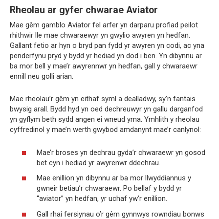
Rheolau ar gyfer chwarae Aviator
Mae gêm gamblo Aviator fel arfer yn darparu profiad peilot
rhithwir lle mae chwaraewyr yn gwylio awyren yn hedfan.
Gallant fetio ar hyn o bryd pan fydd yr awyren yn codi, ac yna
penderfynu pryd y bydd yr hediad yn dod i ben. Yn dibynnu ar
ba mor bell y mae’r awyrennwr yn hedfan, gall y chwaraewr
ennill neu golli arian.
Mae rheolau’r gêm yn eithaf syml a dealladwy, sy’n fantais
bwysig arall. Bydd hyd yn oed dechreuwyr yn gallu darganfod
yn gyflym beth sydd angen ei wneud yma. Ymhlith y rheolau
cyffredinol y mae’n werth gwybod amdanynt mae’r canlynol:
Mae’r broses yn dechrau gyda’r chwaraewr yn gosod
bet cyn i hediad yr awyrenwr ddechrau.
Mae enillion yn dibynnu ar ba mor llwyddiannus y
gwneir betiau’r chwaraewr. Po bellaf y bydd yr
“aviator” yn hedfan, yr uchaf yw’r enillion.
Gall rhai fersiynau o’r gêm gynnwys rowndiau bonws