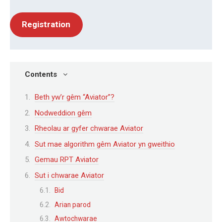
Registration
Contents
Beth yw’r gêm “Aviator”?
Nodweddion gêm
Rheolau ar gyfer chwarae Aviator
Sut mae algorithm gêm Aviator yn gweithio
Gemau RPT Aviator
Sut i chwarae Aviator
Bid
Arian parod
Awtochwarae