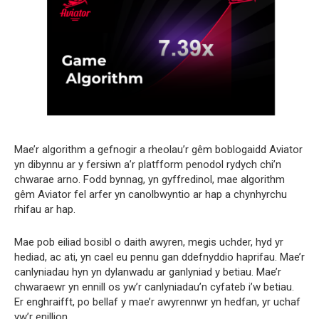
Mae’r algorithm a gefnogir a rheolau’r gêm boblogaidd Aviator
yn dibynnu ar y fersiwn a’r platfform penodol rydych chi’n
chwarae arno. Fodd bynnag, yn gyffredinol, mae algorithm
gêm Aviator fel arfer yn canolbwyntio ar hap a chynhyrchu
rhifau ar hap.
Mae pob eiliad bosibl o daith awyren, megis uchder, hyd yr
hediad, ac ati, yn cael eu pennu gan ddefnyddio haprifau. Mae’r
canlyniadau hyn yn dylanwadu ar ganlyniad y betiau. Mae’r
chwaraewr yn ennill os yw’r canlyniadau’n cyfateb i’w betiau.
Er enghraifft, po bellaf y mae’r awyrennwr yn hedfan, yr uchaf
yw’r enillion.