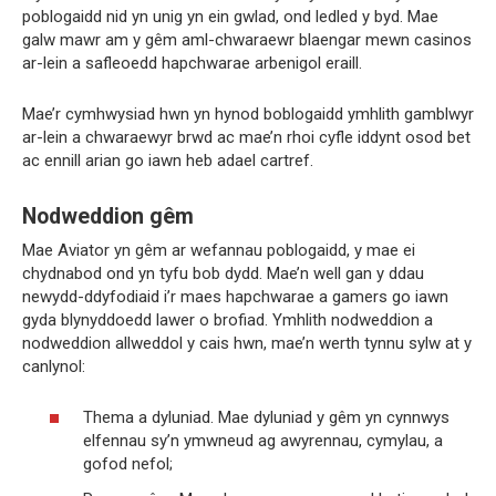
poblogaidd nid yn unig yn ein gwlad, ond ledled y byd. Mae
galw mawr am y gêm aml-chwaraewr blaengar mewn casinos
ar-lein a safleoedd hapchwarae arbenigol eraill.
Mae’r cymhwysiad hwn yn hynod boblogaidd ymhlith gamblwyr
ar-lein a chwaraewyr brwd ac mae’n rhoi cyfle iddynt osod bet
ac ennill arian go iawn heb adael cartref.
Nodweddion gêm
Mae Aviator yn gêm ar wefannau poblogaidd, y mae ei
chydnabod ond yn tyfu bob dydd. Mae’n well gan y ddau
newydd-ddyfodiaid i’r maes hapchwarae a gamers go iawn
gyda blynyddoedd lawer o brofiad. Ymhlith nodweddion a
nodweddion allweddol y cais hwn, mae’n werth tynnu sylw at y
canlynol:
Thema a dyluniad. Mae dyluniad y gêm yn cynnwys
elfennau sy’n ymwneud ag awyrennau, cymylau, a
gofod nefol;