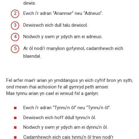
dewis.
Ewch i’r adran “Ariannwr” neu “Adneuo”.
Dewiswch eich dull talu dewisol.
Nodwch y swm yr ydych am ei adneuo.
Ar ôl nodi’r manylion gofynnol, cadarnhewch eich
blaendal.
Fel arfer mae’r arian yn ymddangos yn eich cyfrif bron yn syth,
ond mewn rhai achosion fe all gymryd peth amser.
Mae tynnu arian yn cael ei wneud fel a ganlyn:
Ewch i’r adran “Tynnu’n ôl” neu “Tynnu’n ôl”.
Dewiswch eich hoff ddull tynnu’n ôl.
Nodwch y swm yr ydych am ei dynnu’n ôl.
Cadarnhewch eich cais tynnu’n ôl trwy nodi’r