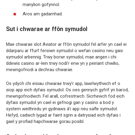
manylion gofynnol.
Aros am gadarnhad.
Sut i chwarae ar ffôn symudol
Mae chwarae slot Aviator ar ffôn symudol fel arfer yn cael ei
ddarparu ar ffurf fersiwn symudol o wefan casino neu gais
symudol arbennig. Trwy borwr symudol, mae angen i chi
ddewis casino ar-lein trwy nodi’r enw yn y peiriant chwilio,
mewngofnodi a dechrau chwarae.
Os ydych chi eisiau chwarae trwy’r app, lawrlwythwch ef o
siop app eich dyfais symudol. Os oes gennych gyfrif yn barod,
mewngofnodwch. Fel arall, cofrestrwch. Sicrhewch fod eich
dyfais symudol yn cael ei gefnogi gan y casino a bod y
system weithredu yn gydnaws â’i app neu safle symudol.
Hefyd, cadwch lygad ar faint sgrin a datrysiad eich dyfais i
gael y profiad hapchwarae gorau posibl.