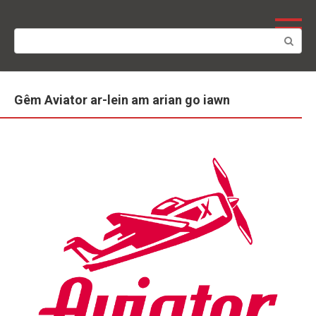
Skip
to
Search:
content
Gêm Aviator ar-lein am arian go iawn