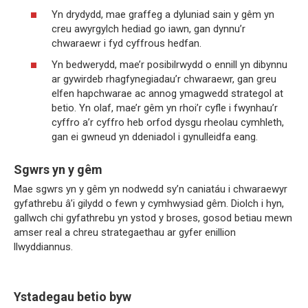
Yn drydydd, mae graffeg a dyluniad sain y gêm yn
creu awyrgylch hediad go iawn, gan dynnu’r
chwaraewr i fyd cyffrous hedfan.
Yn bedwerydd, mae’r posibilrwydd o ennill yn dibynnu
ar gywirdeb rhagfynegiadau’r chwaraewr, gan greu
elfen hapchwarae ac annog ymagwedd strategol at
betio. Yn olaf, mae’r gêm yn rhoi’r cyfle i fwynhau’r
cyffro a’r cyffro heb orfod dysgu rheolau cymhleth,
gan ei gwneud yn ddeniadol i gynulleidfa eang.
Sgwrs yn y gêm
Mae sgwrs yn y gêm yn nodwedd sy’n caniatáu i chwaraewyr
gyfathrebu â’i gilydd o fewn y cymhwysiad gêm. Diolch i hyn,
gallwch chi gyfathrebu yn ystod y broses, gosod betiau mewn
amser real a chreu strategaethau ar gyfer enillion
llwyddiannus.
Ystadegau betio byw