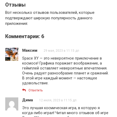
Отзывы
Вот несколько отзывов пользователей, которые
подтверждают широкую популярность данного
приложения:
Комментарии: 6
Максим
29 мая, 2023 в 11:15 дп
Space XY — это невероятное приключение в
космосе! Графика поражает воображение, а
геймплей оставляет невероятные впечатления.
Очень радует разнообразие планет и сражений.
В этой игре каждый момент — настоящее
удовольствие.
Ответить
Дима
12 июля, 2023 в 11:15 дп
Это лучшая космическая игра, в которую я
когда-либо играл! Читал много отзывов об игре