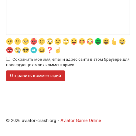
Сохранить моё имя, email и адрес сайта в этом браузере для
последующих моих комментариев.
© 2026 aviator-crash.org -
Aviator Game Online