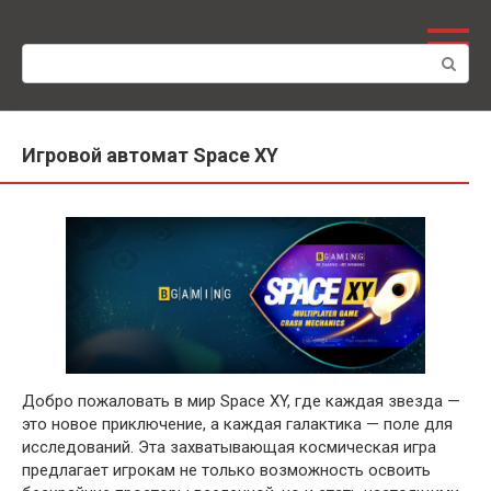
Перейти
к
Поиск:
контенту
Игровой автомат Space XY
Добро пожаловать в мир Space XY, где каждая звезда —
это новое приключение, а каждая галактика — поле для
исследований. Эта захватывающая космическая игра
предлагает игрокам не только возможность освоить