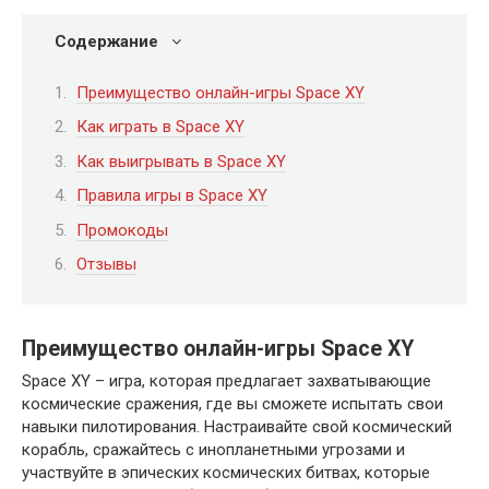
Содержание
Преимущество онлайн-игры Space XY
Как играть в Space XY
Как выигрывать в Space XY
Правила игры в Space XY
Промокоды
Отзывы
Преимущество онлайн-игры Space XY
Space XY – игра, которая предлагает захватывающие
космические сражения, где вы сможете испытать свои
навыки пилотирования. Настраивайте свой космический
корабль, сражайтесь с инопланетными угрозами и
участвуйте в эпических космических битвах, которые