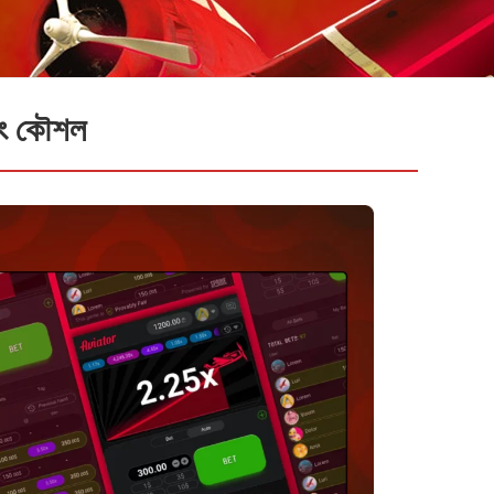
বং কৌশল