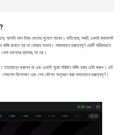
ন?
মাধ্যমে, আপনি ভাল টাকা জেতার সুযোগ পাবেন। যাইহোক, সবাই এখনই জ্যাকপট
 বাজি রাখতে হয় তা বোঝার অভাব। সমানভাবে গুরুত্বপূর্ণ একটি সঠিকভাবে
 খেলা ভাগ্যের ব্যাপার, তা নয়।
র্ণ। তাড়াহুড়ো করবেন না এবং এখনই পুরো পরিমাণ বাজি ধরার চেষ্টা করুন। এই
েছে। গেমপ্লে বিশ্লেষণ এবং গেম কৌশল অনুসরণ করা সমানভাবে গুরুত্বপূর্ণ।