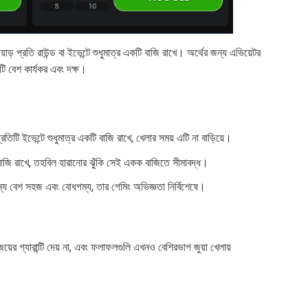
ড় প্রতি রাউন্ড বা ইভেন্টে শুধুমাত্র একটি বাজি রাখে। অর্থের জন্য এভিয়েটর
ি বেশ কার্যকর এবং দক্ষ।
তিটি ইভেন্টে শুধুমাত্র একটি বাজি রাখে, খেলার সময় এটি না বাড়িয়ে।
কটি বাজি রাখে, তহবিল হারানোর ঝুঁকি সেই একক বাজিতে সীমাবদ্ধ।
য বেশ সহজ এবং বোধগম্য, তার গেমিং অভিজ্ঞতা নির্বিশেষে।
ের গ্যারান্টি দেয় না, এবং ফলাফলগুলি এখনও বেশিরভাগ জুয়া খেলায়