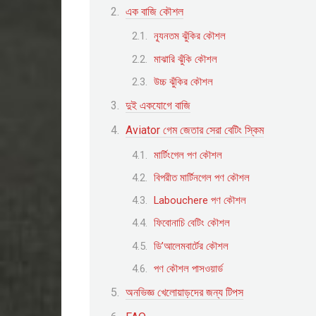
এক বাজি কৌশল
ন্যূনতম ঝুঁকির কৌশল
মাঝারি ঝুঁকি কৌশল
উচ্চ ঝুঁকির কৌশল
দুই একযোগে বাজি
Aviator গেম জেতার সেরা বেটিং স্কিম
মার্টিংগেল পণ কৌশল
বিপরীত মার্টিনগেল পণ কৌশল
Labouchere পণ কৌশল
ফিবোনাচি বেটিং কৌশল
ডি’আলেমবার্টের কৌশল
পণ কৌশল পাসওয়ার্ড
অনভিজ্ঞ খেলোয়াড়দের জন্য টিপস