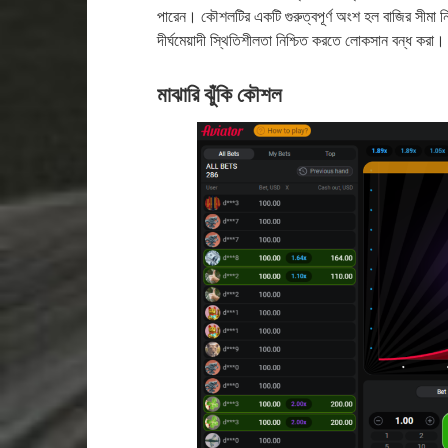
পারেন। কৌশলটির একটি গুরুত্বপূর্ণ অংশ হল বাজির সীমা নির্ধ
দীর্ঘমেয়াদী স্থিতিশীলতা নিশ্চিত করতে লোকসান বন্ধ করা।
মাঝারি ঝুঁকি কৌশল