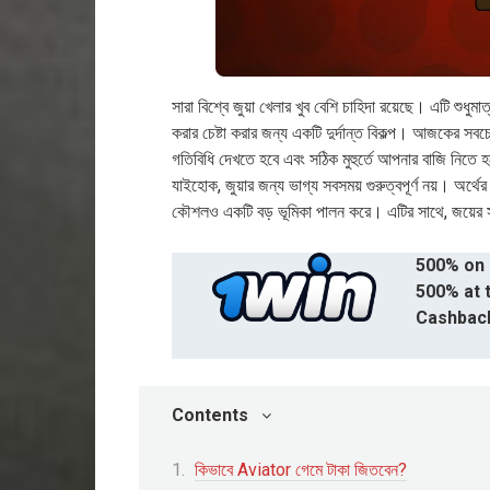
সারা বিশ্বে জুয়া খেলার খুব বেশি চাহিদা রয়েছে। এটি শুধুম
করার চেষ্টা করার জন্য একটি দুর্দান্ত বিকল্প। আজকের স
গতিবিধি দেখতে হবে এবং সঠিক মুহুর্তে আপনার বাজি নিতে হ
যাইহোক, জুয়ার জন্য ভাগ্য সবসময় গুরুত্বপূর্ণ নয়। অর্থ
কৌশলও একটি বড় ভূমিকা পালন করে। এটির সাথে, জয়ের সম
500% on 
500% at 
Cashback
Contents
কিভাবে Aviator গেমে টাকা জিতবেন?