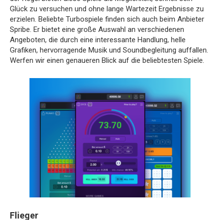
Glück zu versuchen und ohne lange Wartezeit Ergebnisse zu
erzielen. Beliebte Turbospiele finden sich auch beim Anbieter
Spribe. Er bietet eine große Auswahl an verschiedenen
Angeboten, die durch eine interessante Handlung, helle
Grafiken, hervorragende Musik und Soundbegleitung auffallen.
Werfen wir einen genaueren Blick auf die beliebtesten Spiele.
Flieger