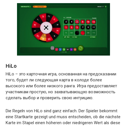
HiLo
HiLo – это карточная игра, основанная на предсказании
того, будет ли следующая карта в колоде более
высокого или более низкого ранга. Игра предоставляет
участникам простую, но захватывающую возможность
сделать выбор и проверить свою интуицию.
Die Regeln von HiLo sind ganz einfach. Der Spieler bekommt
eine Startkarte gezeigt und muss entscheiden, ob die nächste
Karte im Stapel einen höheren oder niedrigeren Wert als diese