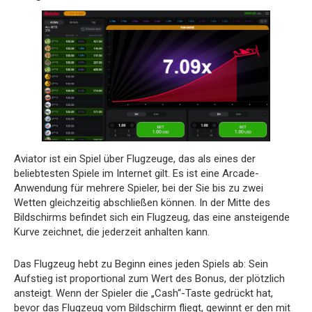
Aviator ist ein Spiel über Flugzeuge, das als eines der
beliebtesten Spiele im Internet gilt. Es ist eine Arcade-
Anwendung für mehrere Spieler, bei der Sie bis zu zwei
Wetten gleichzeitig abschließen können. In der Mitte des
Bildschirms befindet sich ein Flugzeug, das eine ansteigende
Kurve zeichnet, die jederzeit anhalten kann.
Das Flugzeug hebt zu Beginn eines jeden Spiels ab: Sein
Aufstieg ist proportional zum Wert des Bonus, der plötzlich
ansteigt. Wenn der Spieler die „Cash“-Taste gedrückt hat,
bevor das Flugzeug vom Bildschirm fliegt, gewinnt er den mit