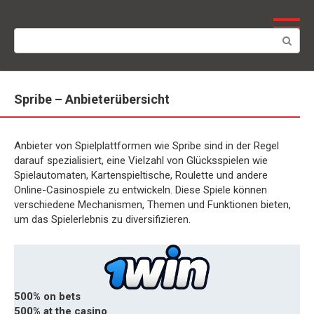
Skip
to
Search:
content
Spribe – Anbieterübersicht
Anbieter von Spielplattformen wie Spribe sind in der Regel
darauf spezialisiert, eine Vielzahl von Glücksspielen wie
Spielautomaten, Kartenspieltische, Roulette und andere
Online-Casinospiele zu entwickeln. Diese Spiele können
verschiedene Mechanismen, Themen und Funktionen bieten,
um das Spielerlebnis zu diversifizieren.
500% on bets
500% at the casino