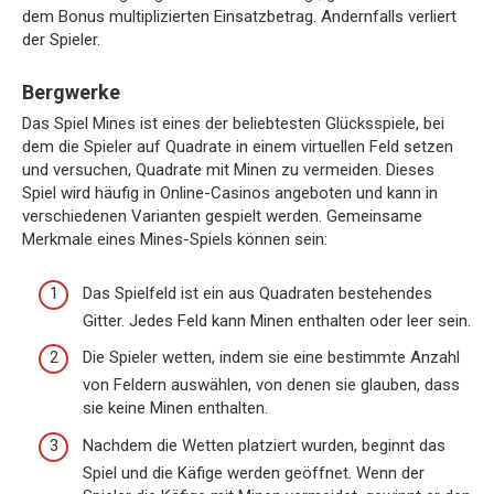
dem Bonus multiplizierten Einsatzbetrag. Andernfalls verliert
der Spieler.
Bergwerke
Das Spiel Mines ist eines der beliebtesten Glücksspiele, bei
dem die Spieler auf Quadrate in einem virtuellen Feld setzen
und versuchen, Quadrate mit Minen zu vermeiden. Dieses
Spiel wird häufig in Online-Casinos angeboten und kann in
verschiedenen Varianten gespielt werden. Gemeinsame
Merkmale eines Mines-Spiels können sein:
Das Spielfeld ist ein aus Quadraten bestehendes
Gitter. Jedes Feld kann Minen enthalten oder leer sein.
Die Spieler wetten, indem sie eine bestimmte Anzahl
von Feldern auswählen, von denen sie glauben, dass
sie keine Minen enthalten.
Nachdem die Wetten platziert wurden, beginnt das
Spiel und die Käfige werden geöffnet. Wenn der