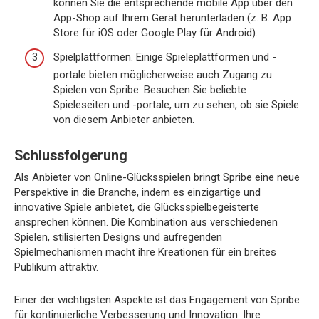
können Sie die entsprechende mobile App über den
App-Shop auf Ihrem Gerät herunterladen (z. B. App
Store für iOS oder Google Play für Android).
Spielplattformen. Einige Spieleplattformen und -
portale bieten möglicherweise auch Zugang zu
Spielen von Spribe. Besuchen Sie beliebte
Spieleseiten und -portale, um zu sehen, ob sie Spiele
von diesem Anbieter anbieten.
Schlussfolgerung
Als Anbieter von Online-Glücksspielen bringt Spribe eine neue
Perspektive in die Branche, indem es einzigartige und
innovative Spiele anbietet, die Glücksspielbegeisterte
ansprechen können. Die Kombination aus verschiedenen
Spielen, stilisierten Designs und aufregenden
Spielmechanismen macht ihre Kreationen für ein breites
Publikum attraktiv.
Einer der wichtigsten Aspekte ist das Engagement von Spribe
für kontinuierliche Verbesserung und Innovation. Ihre