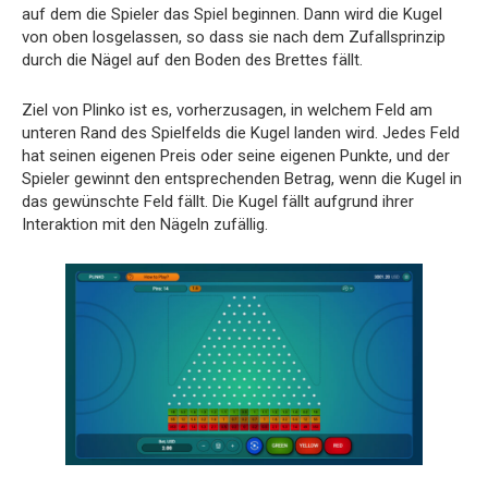
auf dem die Spieler das Spiel beginnen. Dann wird die Kugel
von oben losgelassen, so dass sie nach dem Zufallsprinzip
durch die Nägel auf den Boden des Brettes fällt.
Ziel von Plinko ist es, vorherzusagen, in welchem Feld am
unteren Rand des Spielfelds die Kugel landen wird. Jedes Feld
hat seinen eigenen Preis oder seine eigenen Punkte, und der
Spieler gewinnt den entsprechenden Betrag, wenn die Kugel in
das gewünschte Feld fällt. Die Kugel fällt aufgrund ihrer
Interaktion mit den Nägeln zufällig.