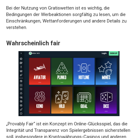
Bei der Nutzung von Gratiswetten ist es wichtig, die
Bedingungen der Werbeaktionen sorgfältig zu lesen, um die
Einschränkungen, Wettanforderungen und andere Details zu
verstehen.
Wahrscheinlich fair
„Provably Fair“ ist ein Konzept im Online-Glücksspiel, das die
Integrität und Transparenz von Spielergebnissen sicherstellen
soll, insbesondere in Kryptowährungs-Casinos und anderen