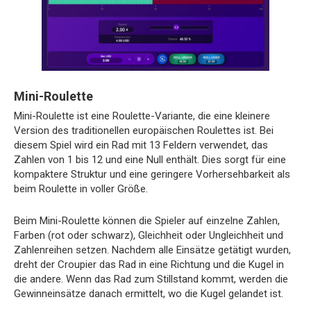
Mini-Roulette
Mini-Roulette ist eine Roulette-Variante, die eine kleinere
Version des traditionellen europäischen Roulettes ist. Bei
diesem Spiel wird ein Rad mit 13 Feldern verwendet, das
Zahlen von 1 bis 12 und eine Null enthält. Dies sorgt für eine
kompaktere Struktur und eine geringere Vorhersehbarkeit als
beim Roulette in voller Größe.
Beim Mini-Roulette können die Spieler auf einzelne Zahlen,
Farben (rot oder schwarz), Gleichheit oder Ungleichheit und
Zahlenreihen setzen. Nachdem alle Einsätze getätigt wurden,
dreht der Croupier das Rad in eine Richtung und die Kugel in
die andere. Wenn das Rad zum Stillstand kommt, werden die
Gewinneinsätze danach ermittelt, wo die Kugel gelandet ist.