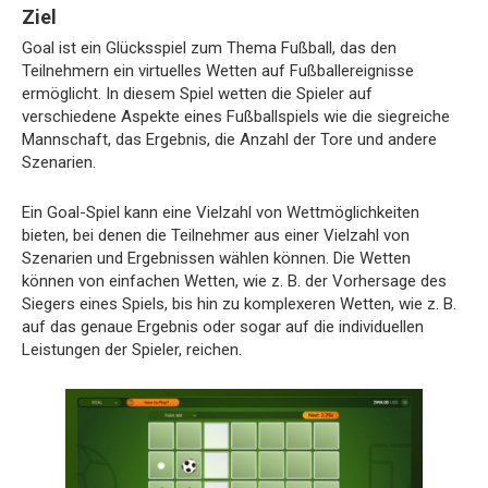
Ziel
Goal ist ein Glücksspiel zum Thema Fußball, das den
Teilnehmern ein virtuelles Wetten auf Fußballereignisse
ermöglicht. In diesem Spiel wetten die Spieler auf
verschiedene Aspekte eines Fußballspiels wie die siegreiche
Mannschaft, das Ergebnis, die Anzahl der Tore und andere
Szenarien.
Ein Goal-Spiel kann eine Vielzahl von Wettmöglichkeiten
bieten, bei denen die Teilnehmer aus einer Vielzahl von
Szenarien und Ergebnissen wählen können. Die Wetten
können von einfachen Wetten, wie z. B. der Vorhersage des
Siegers eines Spiels, bis hin zu komplexeren Wetten, wie z. B.
auf das genaue Ergebnis oder sogar auf die individuellen
Leistungen der Spieler, reichen.