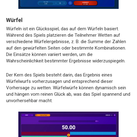
Würfel
Würfeln ist ein Glücksspiel, das auf dem Würfeln basiert.
Während des Spiels platzieren die Teilnehmer Wetten auf
verschiedene Würfelergebnisse, z. B. die Summe der Zahlen
auf den gewürfelten Seiten oder bestimmte Kombinationen.
Die Einsätze können variiert werden, um die
Wahrscheinlichkeit bestimmter Ergebnisse widerzuspiegeln.
Der Kern des Spiels besteht darin, das Ergebnis eines
Würfelwurfs vorherzusagen und entsprechend dieser
Vorhersage zu wetten. Würfelwürfe können dynamisch sein
und hängen vom reinen Glück ab, was das Spiel spannend und
unvorhersehbar macht.