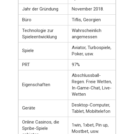
Jahr der Gründung
November 2018.
Büro
Tiflis, Georgien
Technologie zur
Wahrscheinlich
Spieleentwicklung
angemessen
Aviator, Turbospiele,
Spiele
Poker, usw.
PRT
97%
Abschlussball-
Regen. Freie Wetten,
Eigenschaften
In-Game-Chat, Live-
Wetten
Desktop-Computer,
Geräte
Tablet, Mobiltelefon
Online Casinos, die
1win, 1xbet, Pin up,
Spribe-Spiele
Mostbet, usw.