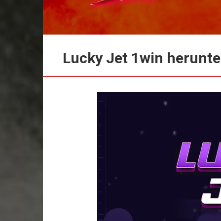
Skip
to
content
Lucky Jet 1win herunte