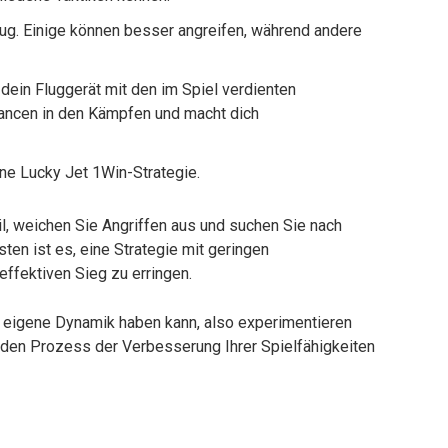
g. Einige können besser angreifen, während andere
dein Fluggerät mit den im Spiel verdienten
ancen in den Kämpfen und macht dich
ine Lucky Jet 1Win-Strategie.
l, weichen Sie Angriffen aus und suchen Sie nach
en ist es, eine Strategie mit geringen
ffektiven Sieg zu erringen.
e eigene Dynamik haben kann, also experimentieren
 den Prozess der Verbesserung Ihrer Spielfähigkeiten