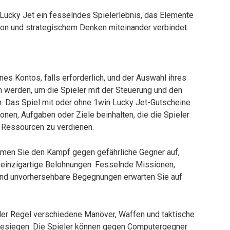
t Lucky Jet ein fesselndes Spielerlebnis, das Elemente
tion und strategischem Denken miteinander verbindet.
nes Kontos, falls erforderlich, und der Auswahl ihres
 werden, um die Spieler mit der Steuerung und den
. Das Spiel mit oder ohne 1win Lucky Jet-Gutscheine
nen, Aufgaben oder Ziele beinhalten, die die Spieler
Ressourcen zu verdienen.
men Sie den Kampf gegen gefährliche Gegner auf,
 einzigartige Belohnungen. Fesselnde Missionen,
nd unvorhersehbare Begegnungen erwarten Sie auf
der Regel verschiedene Manöver, Waffen und taktische
besiegen. Die Spieler können gegen Computergegner