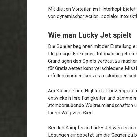
Mit diesen Vorteilen im Hinterkopf biete
von dynamischer Action, sozialer Interak
Wie man Lucky Jet spielt
Die Spieler beginnen mit der Erstellung ei
Flugzeugs. Es können Tutorials angeboten
Grundlagen des Spiels vertraut zu machen
für Gratiswetten kann verschiedene Missio
erfüllen müssen, um voranzukommen und 
Am Steuer eines Hightech-Flugzeugs neh
entwickeln Ihre Fähigkeiten und sammeln
atemberaubende Weltraumlandschaften u
Ihrem Weg zum Sieg.
Bei den Kämpfen in Lucky Jet werden in 
Lösungen eingesetzt, um die Gegner zu 