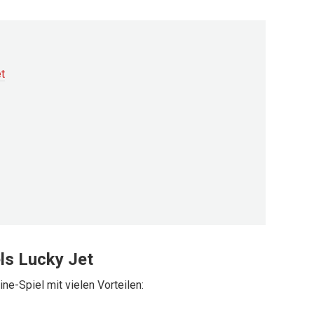
t
els Lucky Jet
e-Spiel mit vielen Vorteilen: