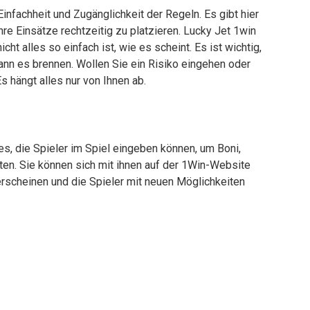
 Einfachheit und Zugänglichkeit der Regeln. Es gibt hier
hre Einsätze rechtzeitig zu platzieren. Lucky Jet 1win
ht alles so einfach ist, wie es scheint. Es ist wichtig,
kann es brennen. Wollen Sie ein Risiko eingehen oder
s hängt alles nur von Ihnen ab.
s, die Spieler im Spiel eingeben können, um Boni,
ten. Sie können sich mit ihnen auf der 1Win-Website
rscheinen und die Spieler mit neuen Möglichkeiten