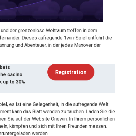
 und der grenzenlose Weltraum treffen in dem
einander. Dieses aufregende 1win-Spiel entführt die
Spannung und Abenteuer, in der jedes Manöver der
bets
Registration
the casino
 up to 30%
piel, es ist eine Gelegenheit, in die aufregende Welt
oment kann das Blatt wenden zu tauchen. Laden Sie die
nen Sie auf der Website Onewin. In Ihrem persönlichen
eln, kämpfen und sich mit Ihren Freunden messen.
eruntergeladen werden.