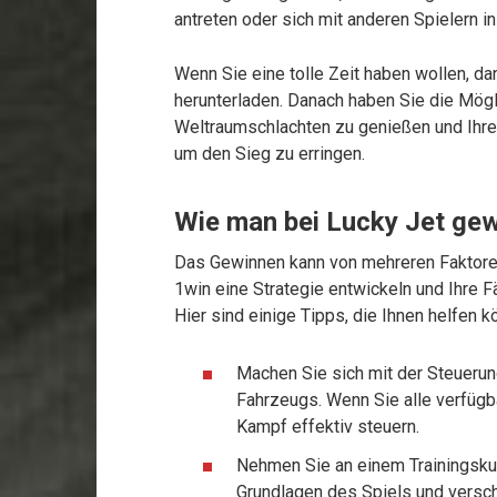
antreten oder sich mit anderen Spielern i
Wenn Sie eine tolle Zeit haben wollen, da
herunterladen. Danach haben Sie die Mögl
Weltraumschlachten zu genießen und Ihre 
um den Sieg zu erringen.
Wie man bei Lucky Jet gew
Das Gewinnen kann von mehreren Faktoren 
1win eine Strategie entwickeln und Ihre F
Hier sind einige Tipps, die Ihnen helfen k
Machen Sie sich mit der Steuerung
Fahrzeugs. Wenn Sie alle verfüg
Kampf effektiv steuern.
Nehmen Sie an einem Trainingskurs
Grundlagen des Spiels und versc