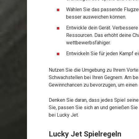
Wählen Sie das passende Flugzeu
besser ausweichen können.
Entwickle dein Gerät. Verbessere 
Ressourcen. Das erhöht deine Ch
wettbewerbsfähiger.
Entwickeln Sie für jeden Kampf e
Nutzen Sie die Umgebung zu Ihrem Vortei
Schwachstellen bei Ihren Gegnern. Am best
Gewinnchancen zu bevorzugen, um einen e
Denken Sie daran, dass jedes Spiel sein
Sie, passen Sie sich an und genießen Sie
bei Lucky Jet.
Lucky Jet Spielregeln