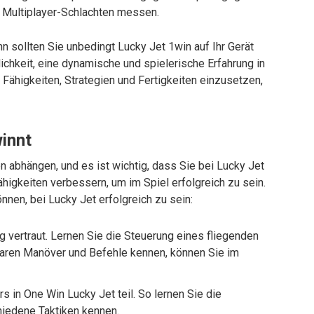
n Multiplayer-Schlachten messen.
nn sollten Sie unbedingt Lucky Jet 1win auf Ihr Gerät
ichkeit, eine dynamische und spielerische Erfahrung in
Fähigkeiten, Strategien und Fertigkeiten einzusetzen,
innt
abhängen, und es ist wichtig, dass Sie bei Lucky Jet
ähigkeiten verbessern, um im Spiel erfolgreich zu sein.
önnen, bei Lucky Jet erfolgreich zu sein:
 vertraut. Lernen Sie die Steuerung eines fliegenden
baren Manöver und Befehle kennen, können Sie im
 in One Win Lucky Jet teil. So lernen Sie die
hiedene Taktiken kennen.