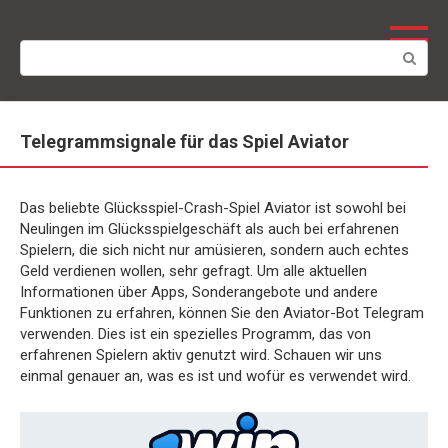
Skip
to
Search:
content
Telegrammsignale für das Spiel Aviator
Das beliebte Glücksspiel-Crash-Spiel Aviator ist sowohl bei
Neulingen im Glücksspielgeschäft als auch bei erfahrenen
Spielern, die sich nicht nur amüsieren, sondern auch echtes
Geld verdienen wollen, sehr gefragt. Um alle aktuellen
Informationen über Apps, Sonderangebote und andere
Funktionen zu erfahren, können Sie den Aviator-Bot Telegram
verwenden. Dies ist ein spezielles Programm, das von
erfahrenen Spielern aktiv genutzt wird. Schauen wir uns
einmal genauer an, was es ist und wofür es verwendet wird.