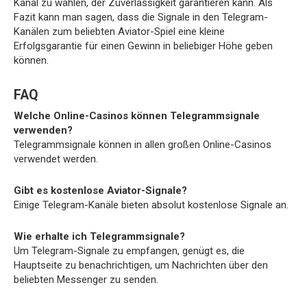
Kanal zu wählen, der Zuverlässigkeit garantieren kann. Als
Fazit kann man sagen, dass die Signale in den Telegram-
Kanälen zum beliebten Aviator-Spiel eine kleine
Erfolgsgarantie für einen Gewinn in beliebiger Höhe geben
können.
FAQ
Welche Online-Casinos können Telegrammsignale
verwenden?
Telegrammsignale können in allen großen Online-Casinos
verwendet werden.
Gibt es kostenlose Aviator-Signale?
Einige Telegram-Kanäle bieten absolut kostenlose Signale an.
Wie erhalte ich Telegrammsignale?
Um Telegram-Signale zu empfangen, genügt es, die
Hauptseite zu benachrichtigen, um Nachrichten über den
beliebten Messenger zu senden.