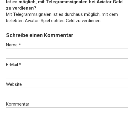
Ist es möglich, mit Telegrammsignalen bei Aviator Geld
zu verdienen?
Mit Telegrammsignalen ist es durchaus möglich, mit dem
beliebten Aviator-Spiel echtes Geld zu verdienen.
Schreibe einen Kommentar
Name
*
E-Mail
*
Website
Kommentar