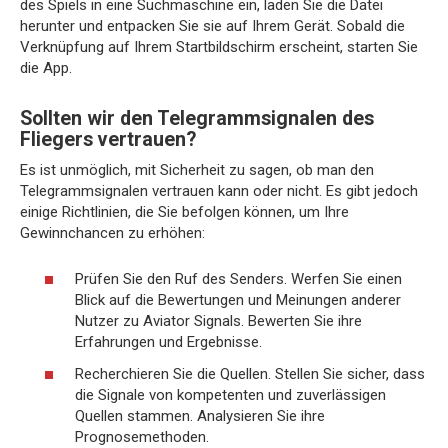
des Spiels in eine Suchmaschine ein, laden Sie die Datei
herunter und entpacken Sie sie auf Ihrem Gerät. Sobald die
Verknüpfung auf Ihrem Startbildschirm erscheint, starten Sie
die App.
Sollten wir den Telegrammsignalen des
Fliegers vertrauen?
Es ist unmöglich, mit Sicherheit zu sagen, ob man den
Telegrammsignalen vertrauen kann oder nicht. Es gibt jedoch
einige Richtlinien, die Sie befolgen können, um Ihre
Gewinnchancen zu erhöhen:
Prüfen Sie den Ruf des Senders. Werfen Sie einen
Blick auf die Bewertungen und Meinungen anderer
Nutzer zu Aviator Signals. Bewerten Sie ihre
Erfahrungen und Ergebnisse.
Recherchieren Sie die Quellen. Stellen Sie sicher, dass
die Signale von kompetenten und zuverlässigen
Quellen stammen. Analysieren Sie ihre
Prognosemethoden.