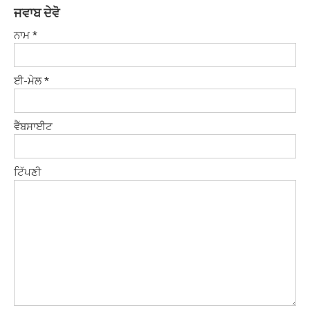
ਜਵਾਬ ਦੇਵੋ
ਨਾਮ
*
ਈ-ਮੇਲ
*
ਵੈੱਬਸਾਈਟ
ਟਿੱਪਣੀ