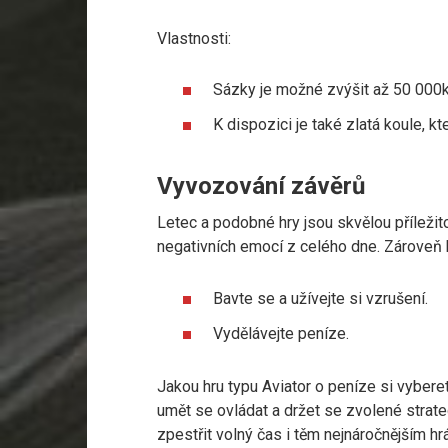
Vlastnosti:
Sázky je možné zvýšit až 50 000k
K dispozici je také zlatá koule, kt
Vyvozování závěrů
Letec a podobné hry jsou skvělou příležit
negativních emocí z celého dne. Zároveň k
Bavte se a užívejte si vzrušení.
Vydělávejte peníze.
Jakou hru typu Aviator o peníze si vyberete
umět se ovládat a držet se zvolené strateg
zpestřit volný čas i těm nejnáročnějším h