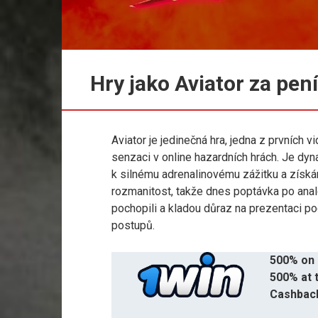
Skip
to
content
Hry jako Aviator za pen
Aviator je jedinečná hra, jedna z prvních v
senzaci v online hazardních hrách. Je dyna
k silnému adrenalinovému zážitku a získá
rozmanitost, takže dnes poptávka po analog
pochopili a kladou důraz na prezentaci po
postupů.
500% on 
500% at 
Cashback