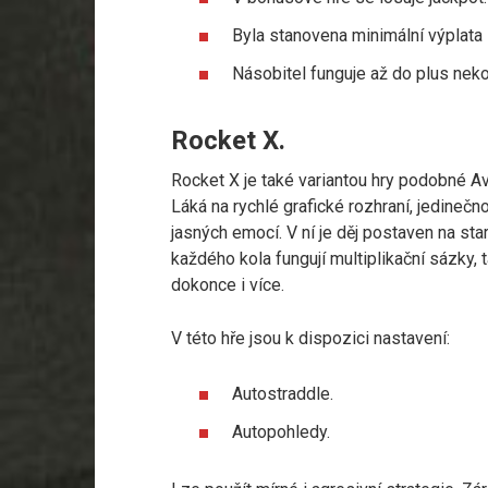
Byla stanovena minimální výplata 
Násobitel funguje až do plus nek
Rocket X.
Rocket X je také variantou hry podobné Av
Láká na rychlé grafické rozhraní, jedineč
jasných emocí. V ní je děj postaven na sta
každého kola fungují multiplikační sázky
dokonce i více.
V této hře jsou k dispozici nastavení:
Autostraddle.
Autopohledy.