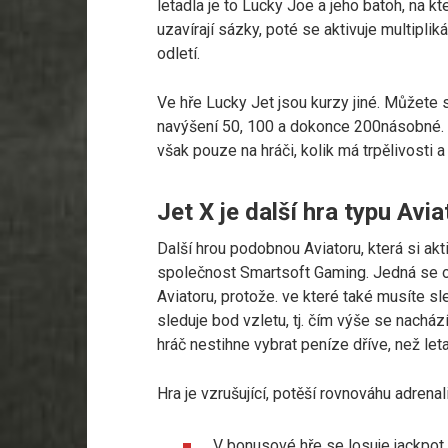
letadla je to Lucky Joe a jeho batoh, na k
uzavírají sázky, poté se aktivuje multiplik
odletí.
Ve hře Lucky Jet jsou kurzy jiné. Můžete 
navýšení 50, 100 a dokonce 200násobné. Ja
však pouze na hráči, kolik má trpělivosti
Jet X je další hra typu Avia
Další hrou podobnou Aviatoru, která si akt
společnost Smartsoft Gaming. Jedná se o 
Aviatoru, protože. ve které také musíte sle
sleduje bod vzletu, tj. čím výše se nacház
hráč nestihne vybrat peníze dříve, než leta
Hra je vzrušující, potěší rovnováhu adrenali
V bonusové hře se losuje jackpot.