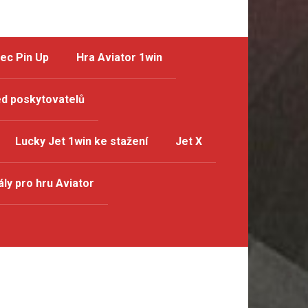
ec Pin Up
Hra Aviator 1win
ed poskytovatelů
Lucky Jet 1win ke stažení
Jet X
ly pro hru Aviator