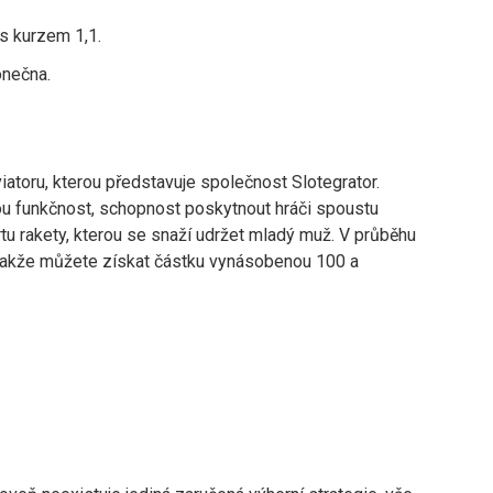
s kurzem 1,1.
onečna.
iatoru, kterou představuje společnost Slotegrator.
nou funkčnost, schopnost poskytnout hráči spoustu
rtu rakety, kterou se snaží udržet mladý muž. V průběhu
, takže můžete získat částku vynásobenou 100 a