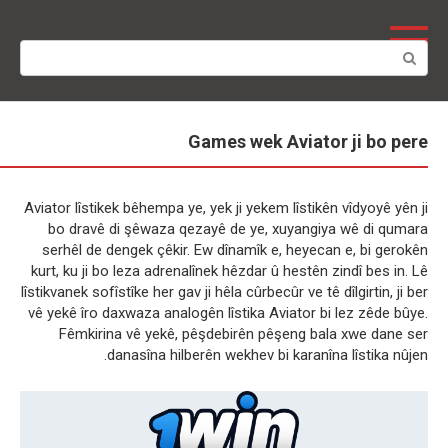
Ski
t
Search:
conten
Games wek Aviator ji bo pere
Aviator lîstikek bêhempa ye, yek ji yekem lîstikên vîdyoyê yên ji
bo dravê di şêwaza qezayê de ye, xuyangiya wê di qumara
serhêl de dengek çêkir. Ew dînamîk e, heyecan e, bi gerokên
kurt, ku ji bo leza adrenalînek hêzdar û hestên zindî bes in. Lê
lîstikvanek sofîstîke her gav ji hêla cûrbecûr ve tê dîlgirtin, ji ber
vê yekê îro daxwaza analogên lîstika Aviator bi lez zêde bûye.
Fêmkirina vê yekê, pêşdebirên pêşeng bala xwe dane ser
danasîna hilberên wekhev bi karanîna lîstika nûjen.