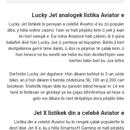
Lucky Jet analogek lîstika Aviator e
Lucky Jet lîstikek bi pereyan a celebê Aviator-ê ku zû populer
dibe, ji hêla online casino 1win ve hatî pêşkêş kirin û yek ji wan
ên herî xweşik e. Ew mîna Aviatorê hatî çêkirin, lê li şûna
balafirê divê hûn Lucky Joe û çenteya wî bişopînin. Behîs jî berî
destpêkirina gerrê têne danîn, û dûv re pirjimar tê çalak kirin, û
hûn hewce ne ku wextê we hebe ku hûn destkeftiyên xwe
berhev bikin berî ku Joe bifire.
Derfetên Lucky Jet diguhere. Hûn dikarin behîsê bi 3-an zêde
bikin, an jî hûn dikarin li benda zêdebûna 50, 100 an jî 200 carî
bisekinin. Statîstîk nîşan dide ku şansên bilind hevpar in. Lê ew
tenê bi lîstikvan ve girêdayî ye ka çiqas bîhnfirehiya wî heye û
gelo ew dikare bi rast dirêjahiya dora pêşbîn bike.
Jet X lîstikek din a celebê Aviator e
Lîstika din a celebê Aviator ku bi rengek çalak populerîte bi
dest dixe Jet X e, ku ji hêla Smartsoft Gaming ve hatî pêşkêş