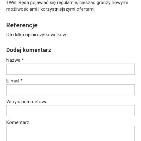
1Win. Będą pojawiać się regularnie, ciesząc graczy nowymi
możliwościami i korzystniejszymi ofertami.
Referencje
Oto kilka opinii użytkowników:
Dodaj komentarz
Nazwa
*
E-mail
*
Witryna internetowa
Komentarz