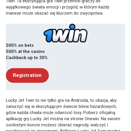
1win. Ta ekscytująca gra 1win przenosi graczy do
wyjątkowego świata emocji i przygód, w którym każdy
manewr może okazać się kluczem do zwycięstwa.
500% on bets
500% at the casino
Cashback up to 30%
Registration
Lucky Jet 1win to nie tylko gra na Androida, to okazja, aby
zanurzyć się w ekscytującym świecie bitew hazardowych,
gdzie każda chwila może odwrócić losy. Pobierz oficjalną
aplikację gry Lucky Jet można na stronie Onewin. Na swoim
osobistym koncie możesz zbierać nagrody, walczyć i
rywalizować ze znajomymi. Aplikację Lucky Jet 1win można